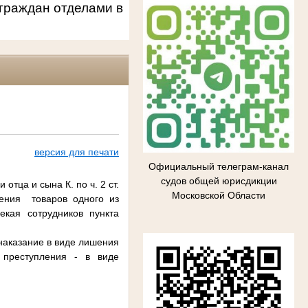
граждан отделами в
версия для печати
Официальный телеграм-канал
судов общей юрисдикции
тца и сына К. по ч. 2 ст.
Московской Области
щения товаров одного из
екая сотрудников пункта
 наказание в виде лишения
 преступления - в виде