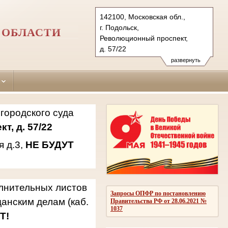
142100, Московская обл.,
г. Подольск,
 ОБЛАСТИ
Революционный проспект,
д. 57/22
142181, г.о. Подольск,
развернуть
мкр. Климовск, ул. Западная,
д.3
Тел.: 8(496)769-69-21, 769-94-
42, 769-94-94
городского суда
podolsky.mo@sudrf.ru
т, д. 57/22
я д.3,
НЕ БУДУТ
олнительных листов
Запросы ОПФР по постановлению
анским делам (каб.
Правительства РФ от 28.06.2021 №
1037
Т!