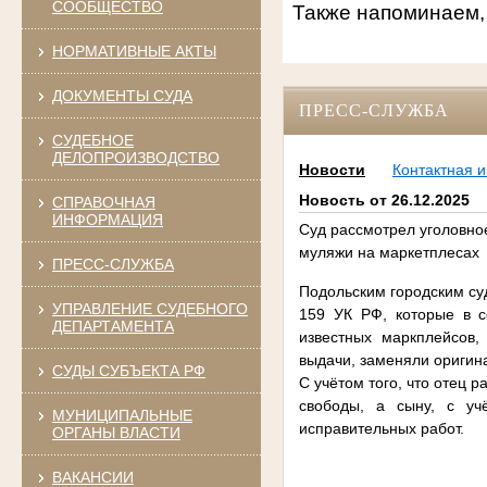
СООБЩЕСТВО
Также напоминаем,
НОРМАТИВНЫЕ АКТЫ
ДОКУМЕНТЫ СУДА
ПРЕСС-СЛУЖБА
СУДЕБНОЕ
ДЕЛОПРОИЗВОДСТВО
Новости
Контактная 
Новость от 26.12.2025
СПРАВОЧНАЯ
ИНФОРМАЦИЯ
Суд рассмотрел уголовно
муляжи на маркетплесах
ПРЕСС-СЛУЖБА
Подольским городским суд
УПРАВЛЕНИЕ СУДЕБНОГО
159 УК РФ, которые в с
ДЕПАРТАМЕНТА
известных маркплейсов,
выдачи, заменяли оригин
СУДЫ СУБЪЕКТА РФ
С учётом того, что отец 
свободы, а сыну, с уч
МУНИЦИПАЛЬНЫЕ
исправительных работ.
ОРГАНЫ ВЛАСТИ
ВАКАНСИИ