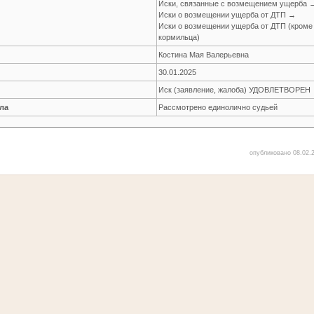
Иски, связанные с возмещением ущерба 
Иски о возмещении ущерба от ДТП →
Иски о возмещении ущерба от ДТП (кроме
кормильца)
Костина Мая Валерьевна
30.01.2025
Иск (заявление, жалоба) УДОВЛЕТВОРЕН
ла
Рассмотрено единолично судьей
опубликовано 08.02.2