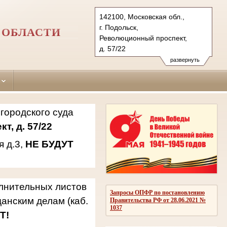
142100, Московская обл.,
г. Подольск,
 ОБЛАСТИ
Революционный проспект,
д. 57/22
142181, г.о. Подольск,
развернуть
мкр. Климовск, ул. Западная,
д.3
Тел.: 8(496)769-69-21, 769-94-
42, 769-94-94
городского суда
podolsky.mo@sudrf.ru
т, д. 57/22
я д.3,
НЕ БУДУТ
олнительных листов
Запросы ОПФР по постановлению
анским делам (каб.
Правительства РФ от 28.06.2021 №
1037
Т!