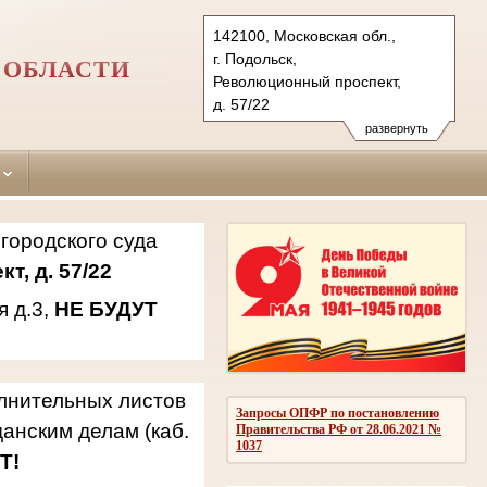
142100, Московская обл.,
г. Подольск,
 ОБЛАСТИ
Революционный проспект,
д. 57/22
142181, г.о. Подольск,
развернуть
мкр. Климовск, ул. Западная,
д.3
Тел.: 8(496)769-69-21, 769-94-
42, 769-94-94
городского суда
podolsky.mo@sudrf.ru
т, д. 57/22
я д.3,
НЕ БУДУТ
олнительных листов
Запросы ОПФР по постановлению
анским делам (каб.
Правительства РФ от 28.06.2021 №
1037
Т!