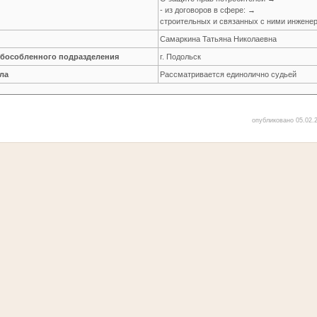
- из договоров в сфере: →
строительных и связанных с ними инжене
Самаркина Татьяна Николаевна
обособленного подразделения
г. Подольск
ла
Рассматривается единолично судьей
опубликовано 05.02.2