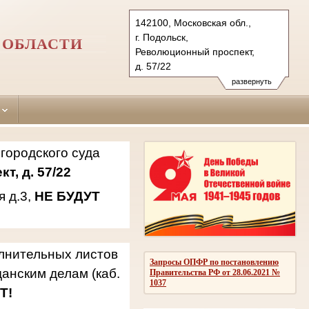
142100, Московская обл.,
г. Подольск,
 ОБЛАСТИ
Революционный проспект,
д. 57/22
142181, г.о. Подольск,
развернуть
мкр. Климовск, ул. Западная,
д.3
Тел.: 8(496)769-69-21, 769-94-
42, 769-94-94
городского суда
podolsky.mo@sudrf.ru
т, д. 57/22
я д.3,
НЕ БУДУТ
олнительных листов
Запросы ОПФР по постановлению
анским делам (каб.
Правительства РФ от 28.06.2021 №
1037
Т!