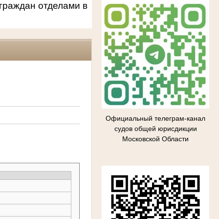
граждан отделами в
Официальный телеграм-канал
судов общей юрисдикции
Московской Области