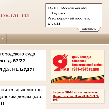
142100, Московская обл.,
г. Подольск,
 ОБЛАСТИ
Революционный проспект,
д. 57/22
142181, г.о. Подольск,
развернуть
мкр. Климовск, ул. Западная,
д.3
Тел.: 8(496)769-69-21, 769-94-
42, 769-94-94
городского суда
podolsky.mo@sudrf.ru
т, д. 57/22
я д.3,
НЕ БУДУТ
олнительных листов
Запросы ОПФР по постановлению
анским делам (каб.
Правительства РФ от 28.06.2021 №
1037
Т!