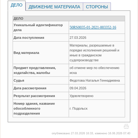
ДЕЛО
ДВИЖЕНИЕ МАТЕРИАЛА
СТОРОНЫ
ДЕЛО
Уникальный идентификатор
50RS0035-01-2021-003352-16
дела
Дата поступления
27.03.2026
Материалы, разрешаемые в
порядке исполнения решений и
Вид материала
иные в гражданском
судопроизводстве
Предмет представления,
об отмене мер по обеспечению
ходатайства, жалобы
иска
Судья
Федотова Наталья Геннадиевна
Дата рассмотрения
09.04.2026
Результат рассмотрения
Удовлетворено
Номер здания, название
обособленного
г. Подольск
подразделения
опубликовано 27.03.2026 16:33, изменено 16.06.2026 07:40