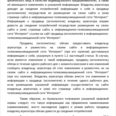
физического лица в качестве индивидуального предпринимателя), а также
об имеющихся изменениях в указанной информации. Владелец агрегатора
доводит до сведения потребителей информацию о себе и продавце
(исполнителе) посредством ее размещения на своих сайте и (или)
странице сайта в информационно-телекоммуникационной сети "Интернет".
Информацию о продавце (исполнителе) владелец агрегатора вправе
довести до сведения потребителей посредством размещения на своих
сайте и (или) странице сайта в информационно-телекоммуникационной
сети "Интернет" ссылки на сайт продавца (исполнителя) в информационно-
телекоммуникационной сети "Интернет".
Продавец (исполнитель) обязан предоставить владельцу
агрегатора и разместить на своем сайте в информационно-
телекоммуникационной сети "Интернет" (при его наличии) достоверную
информацию о себе, указанную в пункте 1.2 настоящей статьи. В случае,
если имеются изменения в такой информации, продавец (исполнитель)
обязан в течение одного рабочего дня с момента внесения в нее изменений
сообщить владельцу агрегатора об этих изменениях и разместить их на
своем сайте в информационно-телекоммуникационной сети "Интернет"
(при его наличии). Владелец агрегатора обязан внести эти изменения в
информацию о продавце (исполнителе) в течение одного рабочего дня,
если размещение указанной информации осуществляется на сайте
владельца агрегатора и (или) его странице сайта в информационно-
телекоммуникационной сети "Интернет".
Таким образом, из буквального толкования указанной правовой
нормы следует, что такую информацию как (фирменное наименование
(наименование), место нахождения (адрес) и режим работы продавца
владелец агрегатора обязан довести до сведения потребителей.