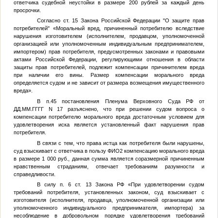
ответчика судебной неустойки в размере 200 рублей за каждый день
просрочки.
Согласно ст. 15 Закона Российской Федерации "О защите прав
потребителей" «Моральный вред, причиненный потребителю вследствие
нарушения изготовителем (исполнителем, продавцом, уполномоченной
организацией или уполномоченным индивидуальным предпринимателем,
импортером) прав потребителя, предусмотренных законами и правовыми
актами Российской Федерации, регулирующими отношения в области
защиты прав потребителей, подлежит компенсации причинителем вреда
при наличии его вины. Размер компенсации морального вреда
определяется судом и не зависит от размера возмещения имущественного
вреда».
В п.45 постановления Пленума Верховного Суда РФ от
ДД.ММ.ГГГГ
N 17 разъяснено, что при решении судом вопроса о
компенсации потребителю морального вреда достаточным условием для
удовлетворения иска является установленный факт нарушения прав
потребителя.
В связи с тем, что права истца как потребителя были нарушены,
суд взыскивает с ответчика в пользу
ФИО2
компенсацию морального вреда
в размере 1 000 руб., данная сумма является соразмерной причиненным
нравственным страданиям, отвечает требованиям разумности и
справедливости.
В силу п. 6 ст. 13 Закона РФ «При удовлетворении судом
требований потребителя, установленных законом, суд взыскивает с
изготовителя (исполнителя, продавца, уполномоченной организации или
уполномоченного индивидуального предпринимателя, импортера) за
несоблюдение в добровольном порядке удовлетворения требований