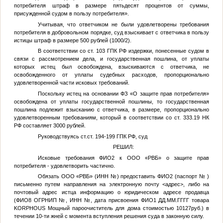
потребителя штраф в размере пятьдесят процентов от суммы,
присужденной судом в пользу потребителя».
Учитывая, что ответчиком не были удовлетворены требования
потребителя в добровольном порядке, суд взыскивает с ответчика в пользу
истицы штраф в размере 500 рублей (1000/2).
В соответствии со ст. 103 ГПК РФ издержки, понесенные судом в
связи с рассмотрением дела, и государственная пошлина, от уплаты
которых истец был освобождена, взыскиваются с ответчика, не
освобожденного от уплаты судебных расходов, пропорционально
удовлетворенной части исковых требований.
Поскольку истец на основании ФЗ «О защите прав потребителя»
освобождена от уплаты государственной пошлины, то государственная
пошлина подлежит взысканию с ответчика, в размере, пропорционально
удовлетворенным требованиям, который в соответствии со ст. 333.19 НК
РФ составляет 3000 рублей.
Руководствуясь ст.ст. 194-199 ГПК РФ, суд
РЕШИЛ:
Исковые требования
ФИО2
к ООО «РВБ» о защите прав
потребителя - удовлетворить частично.
Обязать ООО «РВБ» (ИНН
№
) предоставить
ФИО2
(паспорт
№
)
письменно путем направления на электронную почту
<адрес>
, либо на
почтовый адрес истца информацию о юридическом адресе продавца
(
ФИО8
ОГРНИП
№
, ИНН
№
, дата присвоения
ФИО1
ДД.ММ.ГГГГ
товара
KORPHOUS Мощный пароочиститель для дома стоимостью 10127руб.) в
течении 10-ти жней с момента вступления решения суда в законную силу.