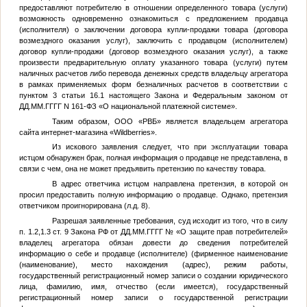
предоставляют потребителю в отношении определенного товара (услуги)
возможность одновременно ознакомиться с предложением продавца
(исполнителя) о заключении договора купли-продажи товара (договора
возмездного оказания услуг), заключить с продавцом (исполнителем)
договор купли-продажи (договор возмездного оказания услуг), а также
произвести предварительную оплату указанного товара (услуги) путем
наличных расчетов либо перевода денежных средств владельцу агрегатора
в рамках применяемых форм безналичных расчетов в соответствии с
пунктом 3 статьи 16.1 настоящего Закона и Федеральным законом от
ДД.ММ.ГГГГ
N 161-ФЗ «О национальной платежной системе».
Таким образом, ООО «РВБ» является владельцем агрегатора
сайта интернет-магазина «Wildberries».
Из искового заявления следует, что при эксплуатации товара
истцом обнаружен брак, полная информация о продавце не представлена, в
связи с чем, она не может предъявить претензию по качеству товара.
В адрес ответчика истцом направлена претензия, в которой он
просил предоставить полную информацию о продавце. Однако, претензия
ответчиком проигнорирована (л.д. 8).
Разрешая заявленные требования, суд исходит из того, что в силу
п. 1.2,1.3 ст. 9 Закона РФ от
ДД.ММ.ГГГГ
№
«О защите прав потребителей»
владелец агрегатора обязан довести до сведения потребителей
информацию о себе и продавце (исполнителе) (фирменное наименование
(наименование), место нахождения (адрес), режим работы,
государственный регистрационный номер записи о создании юридического
лица, фамилию, имя, отчество (если имеется), государственный
регистрационный номер записи о государственной регистрации