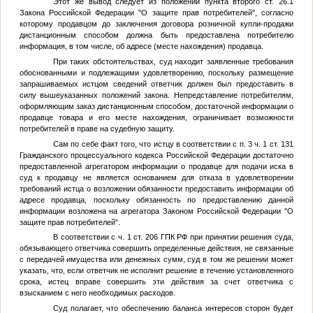
Этот же вывод следует из положений пункта второго ст. 26.1
Закона Российской Федерации "О защите прав потребителей", согласно
которому продавцом до заключения договора розничной купли-продажи
дистанционным способом должна быть предоставлена потребителю
информация, в том числе, об адресе (месте нахождения) продавца.
При таких обстоятельствах, суд находит заявленные требования
обоснованными и подлежащими удовлетворению, поскольку размещение
запрашиваемых истцом сведений ответчик должен был предоставить в
силу вышеуказанных положений закона. Непредставление потребителям,
оформляющим заказ дистанционным способом, достаточной информации о
продавце товара и его месте нахождения, ограничивает возможности
потребителей в праве на судебную защиту.
Сам по себе факт того, что истцу в соответствии с п. 3 ч. 1 ст. 131
Гражданского процессуального кодекса Российской Федерации достаточно
предоставленной агрегатором информации о продавце для подачи иска в
суд к продавцу не является основанием для отказа в удовлетворении
требований истца о возложении обязанности предоставить информации об
адресе продавца, поскольку обязанность по предоставлению данной
информации возложена на агрегатора Законом Российской Федерации "О
защите прав потребителей".
В соответствии с ч. 1 ст. 206 ГПК РФ при принятии решения суда,
обязывающего ответчика совершить определенные действия, не связанные
с передачей имущества или денежных сумм, суд в том же решении может
указать, что, если ответчик не исполнит решение в течение установленного
срока, истец вправе совершить эти действия за счет ответчика с
взысканием с него необходимых расходов.
Суд полагает, что обеспечению баланса интересов сторон будет