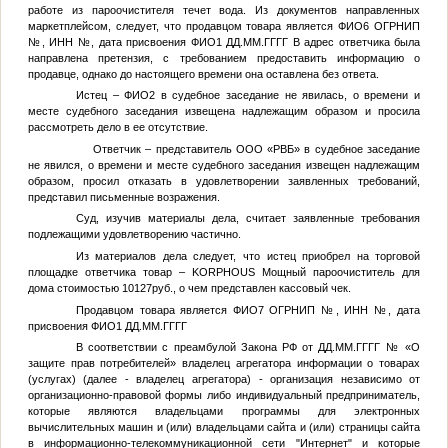
работе из пароочистителя течет вода. Из документов направленных
маркетплейсом, следует, что продавцом товара является
ФИО6
ОГРНИП
№
, ИНН
№
, дата присвоения
ФИО1
ДД.ММ.ГГГГ
В адрес ответчика была
направлена претензия, с требованием предоставить информацию о
продавце, однако до настоящего времени она оставлена без ответа.
Истец –
ФИО2
в судебное заседание не явилась, о времени и
месте судебного заседания извещена надлежащим образом и просила
рассмотреть дело в ее отсутствие.
Ответчик – представитель ООО «РВБ» в судебное заседание
не явился, о времени и месте судебного заседания извещен надлежащим
образом, просил отказать в удовлетворении заявленных требований,
представил письменные возражения.
Суд, изучив материалы дела, считает заявленные требования
подлежащими удовлетворению частично.
Из материалов дела следует, что истец приобрел на торговой
площадке ответчика товар – KORPHOUS Мощный пароочиститель для
дома стоимостью 10127руб., о чем представлен кассовый чек.
Продавцом товара является
ФИО7
ОГРНИП
№
, ИНН
№
, дата
присвоения
ФИО1
ДД.ММ.ГГГГ
В соответствии с преамбулой Закона РФ от
ДД.ММ.ГГГГ
№
«О
защите прав потребителей» владелец агрегатора информации о товарах
(услугах) (далее - владелец агрегатора) - организация независимо от
организационно-правовой формы либо индивидуальный предприниматель,
которые являются владельцами программы для электронных
вычислительных машин и (или) владельцами сайта и (или) страницы сайта
в информационно-телекоммуникационной сети "Интернет" и которые