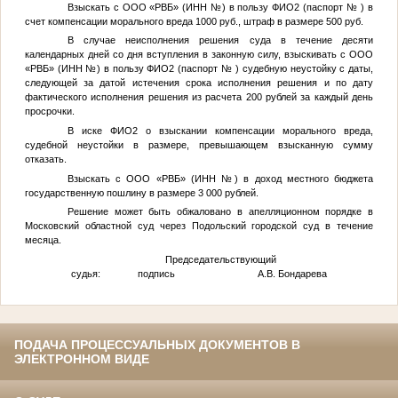
Взыскать с ООО «РВБ» (ИНН
№
) в пользу
ФИО2
(паспорт
№
) в
счет компенсации морального вреда 1000 руб., штраф в размере 500 руб.
В случае неисполнения решения суда в течение десяти
календарных дней со дня вступления в законную силу, взыскивать с ООО
«РВБ» (ИНН
№
) в пользу
ФИО2
(паспорт
№
) судебную неустойку с даты,
следующей за датой истечения срока исполнения решения и по дату
фактического исполнения решения из расчета 200 рублей за каждый день
просрочки.
В иске
ФИО2
о взыскании компенсации морального вреда,
судебной неустойки в размере, превышающем взысканную сумму
отказать.
Взыскать с ООО «РВБ» (ИНН
№
) в доход местного бюджета
государственную пошлину в размере 3 000 рублей.
Решение может быть обжаловано в апелляционном порядке в
Московский областной суд через Подольский городской суд в течение
месяца.
Председательствующий
судья: подпись А.В. Бондарева
ПОДАЧА ПРОЦЕССУАЛЬНЫХ ДОКУМЕНТОВ В
ЭЛЕКТРОННОМ ВИДЕ