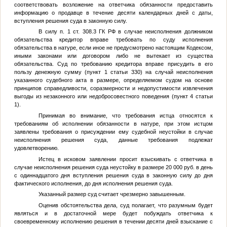
соответствовать возложение на ответчика обязанности предоставить
информацию о продавце в течение десяти календарных дней с даты,
вступления решения суда в законную силу.
В силу п. 1 ст. 308.3 ГК РФ в случае неисполнения должником
обязательства кредитор вправе требовать по суду исполнения
обязательства в натуре, если иное не предусмотрено настоящим Кодексом,
иными законами или договором либо не вытекает из существа
обязательства. Суд по требованию кредитора вправе присудить в его
пользу денежную сумму (пункт 1 статьи 330) на случай неисполнения
указанного судебного акта в размере, определяемом судом на основе
принципов справедливости, соразмерности и недопустимости извлечения
выгоды из незаконного или недобросовестного поведения (пункт 4 статьи
1).
Принимая во внимание, что требования истца относятся к
требованиям об исполнении обязанности в натуре, при этом истцом
заявлены требования о присуждении ему судебной неустойки в случае
неисполнения решения суда, данные требования подлежат
удовлетворению.
Истец в исковом заявлении просит взыскивать с ответчика в
случае неисполнения решения суда неустойку в размере 20 000 руб. в день
с одиннадцатого дня вступления решения суда в законную силу до дня
фактического исполнения, до дня исполнения решения суда.
Указанный размер суд считает чрезмерно завышенным.
Оценив обстоятельства дела, суд полагает, что разумным будет
являться и в достаточной мере будет побуждать ответчика к
своевременному исполнению решения в течении десяти дней взыскание с