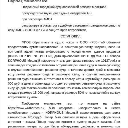
Подольск, Московская обл.
Подольский городской суд Московской области в составе
председательствующего судьи Бондаревой А.В.
при секретаре
ФИО4
рассмотрев в открытом судебном заседании гражданское дело по
иску
ФИО2
к ООО «РВБ» о защите прав потребителя,
УСТАНОВИЛ:
ФИО2
обратилась в суд с иском к ООО «РВБ» об обязании
предоставить путем направления на электронную почту
<адрес>
, либо на
почтовый адрес истца информацию о юридическом адресе продавца
(
ФИО5
ОГРНИП
№
, ИНН
№
, дата присвоения
ФИО1
ДД.ММ.ГГГГ
товара
KORPHOUS Мощный пароочиститель для дома стоимостью 10127руб.) в
течении десяти дней с момента вступления решения суда в законную силу;
в случае неисполнения решения суда в течении десяти дней с момента
вступления решения суда в законную силу; в случае неисполнения
решения суда взыскать с ответчика в пользу истца неустойку в размере 20
000 руб. в день с одиннадцатого дня вступления решения суда в законную
силу до дня фактического исполнения; взыскать компенсацию морального
вреда в размере 15 000 руб.; штраф в размере 50% от взысканной в пользу
потребителя суммы.
Требования мотивирует тем, что истцом на сайте
https://www.wildberries.ru/ был оформлен интернет-заказ в целях
приобретения товара - KORPHOUS Мощный пароочиститель для дома
стоимостью 10127руб. Товар был оплачен истцом в день оформления
интернет - заказа. Товар получен истцом в пункте выдачи заказов. При
распаковке товара истцом были обнаружены дефекты, а именно: при