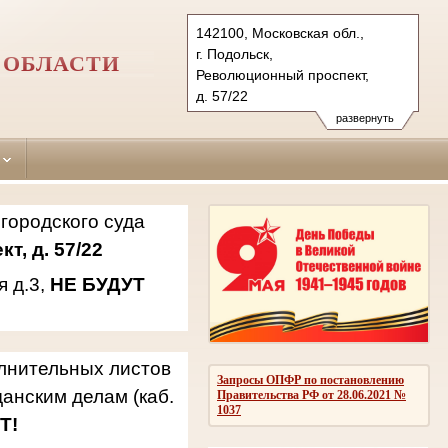
142100, Московская обл.,
г. Подольск,
 ОБЛАСТИ
Революционный проспект,
д. 57/22
142181, г.о. Подольск,
развернуть
мкр. Климовск, ул. Западная,
д.3
Тел.: 8(496)769-69-21, 769-94-
42, 769-94-94
городского суда
podolsky.mo@sudrf.ru
т, д. 57/22
я д.3,
НЕ БУДУТ
олнительных листов
Запросы ОПФР по постановлению
анским делам (каб.
Правительства РФ от 28.06.2021 №
1037
Т!