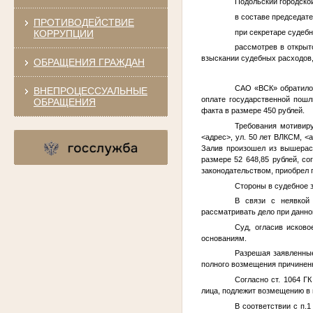
Подольский городско
в составе председате
ПРОТИВОДЕЙСТВИЕ
КОРРУПЦИИ
при секретаре судеб
рассмотрев в открыт
взыскании судебных расходов
ОБРАЩЕНИЯ ГРАЖДАН
САО «ВСК» обратилос
ВНЕПРОЦЕССУАЛЬНЫЕ
оплате государственной пошл
ОБРАЩЕНИЯ
факта в размере 450 рублей.
Требования мотивир
<адрес>
, ул. 50 лет ВЛКСМ,
<а
Залив произошел из вышера
размере 52 648,85 рублей, с
законодательством, приобрел 
Стороны в судебное 
В связи с неявкой
рассматривать дело при данной
Суд, огласив исков
основаниям.
Разрешая заявленные
полного возмещения причинен
Согласно ст. 1064 Г
лица, подлежит возмещению в
В соответствии с п.