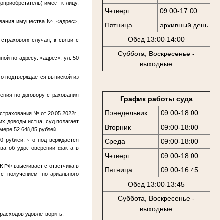
оприобретатель) имеет к лицу,
Четверг
09:00-17:00
ования имущества
№
,
<адрес>
,
Пятница
архивный день
Обед 13:00-14:00
трахового случая, в связи с
Суббота, Воскресенье -
нной по адресу:
<адрес>
, ул. 50
выходные
что подтверждается выпиской из
ения по договору страхования
График работы суда
Понедельник
09:00-18:00
 страхования
№
от 20.05.2022г.,
щих доводы истца, суд полагает
Вторник
09:00-18:00
ере 52 648,85 рублей.
0 рублей, что подтверждается
Среда
09:00-18:00
ства об удостоверении факта в
Четверг
09:00-18:00
К РФ взыскивает с ответчика в
Пятница
09:00-16:45
с получением нотариального
Обед 13:00-13:45
Суббота, Воскресенье -
выходные
расходов удовлетворить.