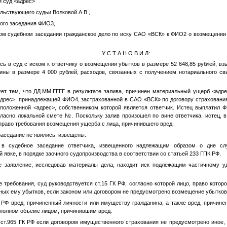
й суд
<адрес>
льствующего судьи Волковой А.В.,
ного заседания
ФИО3
,
ом судебном заседании гражданское дело по иску САО «ВСК» к
ФИО2
о возмещении 
,
У С Т А Н О В И Л:
ь в суд с иском к ответчику о возмещении убытков в размере 52 648,85 рублей, в
ины в размере 4 000 рублей, расходов, связанных с получением нотариального св
ует тем, что
ДД.ММ.ГГГГ
в результате залива, причинен материальный ущерб
<адр
дрес>
, принадлежащей
ФИО4
, застрахованной в САО «ВСК» по договору страхован
сположенной
<адрес>
, собственником которой является ответчик. Истец выплатил
Ф
огласно локальной смете
№
. Поскольку залив произошел по вине ответчика, истец,
право требования возмещения ущерба с лица, причинившего вред.
заседание не явились, извещены.
 в судебное заседание ответчика, извещенного надлежащим образом о дне сл
 явке, в порядке заочного судопроизводства в соответствии со статьей 233 ГПК РФ.
ое заявление, исследовав материалы дела, находит иск подлежащим частичному 
 требования, суд руководствуется ст.15 ГК РФ, согласно которой лицо, право котор
ных ему убытков, если законом или договором не предусмотрено возмещение убытко
К РФ вред, причиненный личности или имуществу гражданина, а также вред, причин
 полном объеме лицом, причинившим вред.
1 ст.965 ГК РФ если договором имущественного страхования не предусмотрено иное