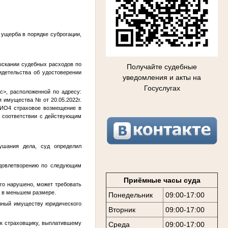
ущерба в порядке суброгации,
зыскании судебных расходов по
Получайте судебные
идетельства об удостоверении
уведомления и акты на
Госуслугах
ес>
, расположенной по адресу:
ия имущества
№
от 20.05.2022г.
ИО4
страховое возмещение в
 в соответствии с действующим
ушания дела, суд определил
удовлетворению по следующим
Приёмные часы суда
ого нарушено, может требовать
в в меньшем размере.
Понедельник
09:00-17:00
енный имуществу юридического
Вторник
09:00-17:00
, к страховщику, выплатившему
Среда
09:00-17:00