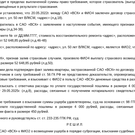
дит в пределах выплаченной суммы право требования, которое страхователь (выгод
змещённые в результате страхования.
и установлено, что 20.05.2022г. между САО «ВСК» и
ФИО4
заключен договор страх
рес>
, ул. 50 лет ВЛКСМ,
<адрес>
(л.д.18).
ратилась в САО «ВСК» с заявлением о наступлении события, имеющего признаки с
ры (л.д.34-38).
 смете
№
от
ДД.ММ.ГГГГ
, стоимость восстановительного ремонта
<адрес>
, расположе
ет 52 648,85 рублей (л.д.46-48)
ес>
, расположенной по адресу:
<адрес>
, ул. 50 лет ВЛКСМ,
<адрес>
, является
ФИО2
, 
СК», признав залив страховым случаем, произвело
ФИО4
выплату страхового возмещ
 размере 52 648,85 рублей (л.д.50).
ами дела подтвержден факт залива квартиры, застрахованной САО «ВСК» по договору
ветчиком в силу требований ст. 56 ГК РФ не представлено доказательств, опровергаю
овые требования, и взыскивает с
ФИО2
в пользу САО «ВСК» денежные средства в разм
взыскать с ответчика расходы по уплате государственной пошлины в размере 4 00
 29.05.2025г. (л.д.8), расходы, связанные с получением нотариального свидетель
ые требования о взыскании суммы ущерба удовлетворены, суд на основании ст. 98 ГП
плате государственной пошлины в размере 4 000 рублей, расходы, связанные 
ии факта в размере 450 рублей.
ного и руководствуясь ст. ст. 233-235 ГПК РФ, суд
Р Е Ш И Л:
 САО «ВСК» к
ФИО2
о возмещении ущерба в порядке суброгации, взыскании судебных 