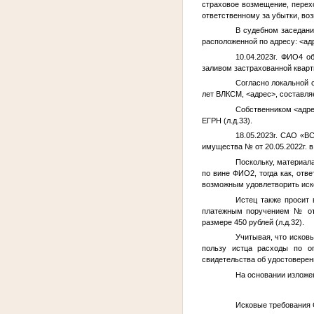
страховое возмещение, перехо
ответственному за убытки, во
В судебном заседани
расположенной по адресу:
<ад
10.04.2023г.
ФИО4
об
заливом застрахованной кварти
Согласно локальной
лет ВЛКСМ,
<адрес>
, составля
Собственником
<адр
ЕГРН (л.д.33).
18.05.2023г. САО «В
имущества
№
от 20.05.2022г. в
Поскольку, материал
по вине
ФИО2
, тогда как, от
возможным удовлетворить иск
Истец также просит 
платежным поручением
№
от
размере 450 рублей (л.д.32).
Учитывая, что исков
пользу истца расходы по о
свидетельства об удостоверен
На основании изложен
Исковые требования