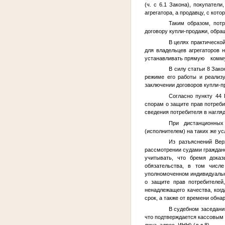
(ч. с 6.1 Закона), покупате
агрегатора, а продавцу, с кот
Таким образом, пот
договору купли-продажи, обра
В целях практической
для владельцев агрегаторов 
устанавливать прямую коммун
В силу статьи 8 Зак
режиме его работы и реализу
заключении договоров купли-пр
Согласно пункту 44
спорам о защите прав потреби
сведения потребителя в нагляд
При дистанционных
(исполнителем) на таких же у
Из разъяснений Ве
рассмотрении судами гражданс
учитывать, что бремя доказ
обязательства, в том числе
уполномоченном индивидуальном
о защите прав потребителей
ненадлежащего качества, когд
срок, а также от времени обнар
В судебном заседани
что подтверждается кассовым
лица, адрес, ИНН) (л.д.8).