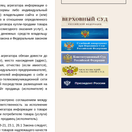
лец агрегатора информации о
й формы либо индивидуальный
) владельцами сайта и (или)
ю в отношении определенного
оговора купли-продажи товара
озмездного оказания услуг), а
а денежных средств владельцу
 Закона и Федеральным законом
агрегатора обязан довести до
), место нахождения (адрес),
я, отчество (если имеется),
видуального предпринимателя),
бителей информацию о себе и
о-телекоммуникационной сети
ей посредством размещения на
йт продавца (исполнителя) в
дусмотрено соглашением между
ветственность за исполнение
регатора информации о товаре
и потребителю товара (услуги)
 продавец (исполнитель).
21, 23.1, 26.1 Закона следует,
е товаров надлежащего качеств