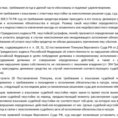
ствах, требования истца в данной части обоснованы и подлежат удовлетворению.
яя требования о взыскании с ответчика неустойки за неисполнение решения суда, су
. 308.3 ГК РФ суд по требованию кредитора вправе присудить в его пользу денежную
ии к исполнению обязательства в натуре. Размер такой неустойки определяетс
и и недопустимости извлечения выгоды из незаконного или недобросовестного поведе
30 Гражданского кодекса РФ, неустойкой (штрафом, пеней) признается определенная з
н уплатить кредитору в случае неисполнения или ненадлежащего исполнения обязате
бованию об уплате неустойки кредитор не обязан доказывать причинение ему убытков.
ям, содержащимся в п. п. 28, 31, 32 постановления Пленума Верховного Суда РФ от
ражданского кодекса Российской Федерации об ответственности за нарушение обязате
Российской Федерации в целях побуждения должника к своевременному исполнению о
оздержание должника от совершения определенных действий, а также к и
е нарушения права собственности, не связанного с лишением владения (ст. 304 Гр
ь присуждены денежные средства на случай неисполнения соответствующего судебн
а).
 пункта 28 Постановления Пленума, если требование о взыскании судебной н
ременно с требованием о понуждении к исполнению обязательства в натуре, нач
нь, следующий за последним днем установленным решением суда для исполнения обя
тцом заявления о взыскании судебной неустойки через какое-то время после вын
кание судебной неустойки за период, предшествующий моменту рассмотрения судо
ективное взыскание судебной неустойки не соответствует той цели, на которую она 
овершению определенных действий или воздержанию от них. Целью судебной неустойк
ца в связи с неисполнением судебного акта об исполнении обязательства в натуре.
четом правовой позиции Верховного Суда РФ, суд находит возможным установить 