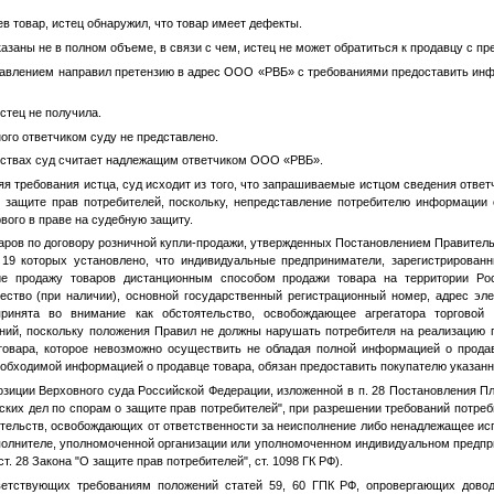
в товар, истец обнаружил, что товар имеет дефекты.
азаны не в полном объеме, в связи с чем, истец не может обратиться к продавцу с пре
авлением направил претензию в адрес ООО «РВБ» с требованиями предоставить инфо
стец не получила.
ого ответчиком суду не представлено.
ьствах суд считает надлежащим ответчиком ООО «РВБ».
я требования истца, суд исходит из того, что запрашиваемые истцом сведения ответ
о защите прав потребителей, поскольку, непредставление потребителю информации
вого в праве на судебную защиту.
аров по договору розничной купли-продажи, утвержденных Постановлением Правител
19 которых установлено, что индивидуальные предприниматели, зарегистрированн
е продажу товаров дистанционным способом продажи товара на территории Рос
ество (при наличии), основной государственный регистрационный номер, адрес эле
ринята во внимание как обстоятельство, освобождающее агрегатора торговой 
ний, поскольку положения Правил не должны нарушать потребителя на реализацию 
товара, которое невозможно осуществить не обладая полной информацией о продавц
еобходимой информацией о продавце товара, обязан предоставить покупателю указа
озиции Верховного суда Российской Федерации, изложенной в п. 28 Постановления 
ких дел по спорам о защите прав потребителей", при разрешении требований потре
тельств, освобождающих от ответственности за неисполнение либо ненадлежащее ис
сполнителе, уполномоченной организации или уполномоченном индивидуальном предприн
п. 6 ст. 28 Закона "О защите прав потребителей", ст. 1098 ГК РФ).
тветствующих требованиям положений статей 59, 60 ГПК РФ, опровергающих довод