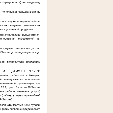
ь (предъявлять) не владельцу
т исполнения обязательств по
ён посредством маркетплейсов,
вующих сведений, позволяющих
ми указанной продукции.
теле (продавце, исполнителе),
до сведения потребителей при
и судами гражданских дел по
8 Закона должна доводиться до
ться потребителю продавцом
да РФ от
ДД.ММ.ГГГГ
N 17 "О
ваний потребителей необходимо
ибо ненадлежащее исполнение
лномоченной организации или
23.1, пункт 6 статьи 28 Закона
ия работы, оказания услуги)
 (работу, услугу) гарантийный
29 Закона).
акси, стоимостью 1358 рублей,
Б» (наименование юридического