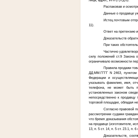
Распаковав и осмотре
Данные о продавце ук
Истец почтовым отпр
11).
Ответ на претензию и
Доказательств обратн
При таких обстоятел
Частично удовлетворя
силу положений ст.9 Закона 
ограничивало возможности пер
Правила продажи тов
ДД.ММ.ГГГГ
N 2463, пунктом 
Федерации и осуществляющи
указывать фамилию, имя, отч
телефона, не может быть п
установленных законом сведе
непосредственно к продавцу 
торговой площадке, обладая н
Согласно правовой п
рассмотрении судами гражданс
что бремя доказывания обстоя
на продавце (изготовителе, и
13, п. 5 ст. 14, п. 5 ст. 23.1, 
Доказательств, соо