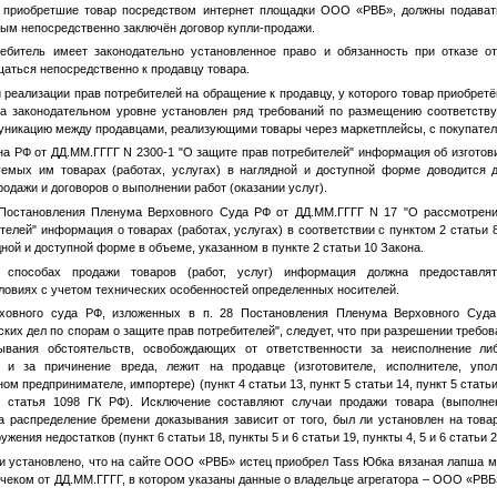
ли, приобретшие товар посредством интернет площадки ООО «РВБ», должны подават
орым непосредственно заключён договор купли-продажи.
ребитель имеет законодательно установленное право и обязанность при отказе о
щаться непосредственно к продавцу товара.
 реализации прав потребителей на обращение к продавцу, у которого товар приобрет
на законодательном уровне установлен ряд требований по размещению соответст
икацию между продавцами, реализующими товары через маркетплейсы, с покупателя
она РФ от
ДД.ММ.ГГГГ
N 2300-1 "О защите прав потребителей" информация об изготови
емых им товарах (работах, услугах) в наглядной и доступной форме доводится 
одажи и договоров о выполнении работ (оказании услуг).
 Постановления Пленума Верховного Суда РФ от
ДД.ММ.ГГГГ
N 17 "О рассмотрени
телей" информация о товарах (работах, услугах) в соответствии с пунктом 2 статьи 
ной и доступной форме в объеме, указанном в пункте 2 статьи 10 Закона.
 способах продажи товаров (работ, услуг) информация должна предоставля
словиях с учетом технических особенностей определенных носителей.
рховного суда РФ, изложенных в п. 28 Постановления Пленума Верховного Су
ких дел по спорам о защите прав потребителей", следует, что при разрешении требо
ывания обстоятельств, освобождающих от ответственности за неисполнение л
 и за причинение вреда, лежит на продавце (изготовителе, исполнителе, упо
 предпринимателе, импортере) (пункт 4 статьи 13, пункт 5 статьи 14, пункт 5 статьи 
, статья 1098 ГК РФ). Исключение составляют случаи продажи товара (выполнен
а распределение бремени доказывания зависит от того, был ли установлен на товар
ужения недостатков (пункт 6 статьи 18, пункты 5 и 6 статьи 19, пункты 4, 5 и 6 статьи 
и установлено, что на сайте ООО «РВБ» истец приобрел Tass Юбка вязаная лапша м
 чеком от
ДД.ММ.ГГГГ
, в котором указаны данные о владельце агрегатора – ООО «РВ