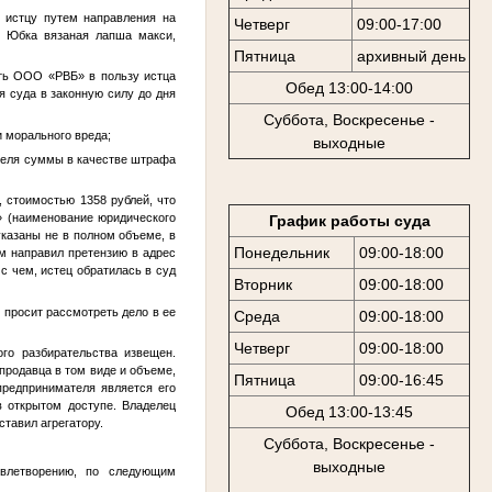
 истцу путем направления на
Четверг
09:00-17:00
s Юбка вязаная лапша макси,
Пятница
архивный день
ать ООО «РВБ» в пользу истца
Обед 13:00-14:00
я суда в законную силу до дня
Суббота, Воскресенье -
и морального вреда;
выходные
ителя суммы в качестве штрафа
 стоимостью 1358 рублей, что
» (наименование юридического
График работы суда
указаны не в полном объеме, в
Понедельник
09:00-18:00
ем направил претензию в адрес
с чем, истец обратилась в суд
Вторник
09:00-18:00
, просит рассмотреть дело в ее
Среда
09:00-18:00
Четверг
09:00-18:00
го разбирательства извещен.
продавца в том виде и объеме,
Пятница
09:00-16:45
предпринимателя является его
в открытом доступе. Владелец
Обед 13:00-13:45
тавил агрегатору.
Суббота, Воскресенье -
выходные
овлетворению, по следующим