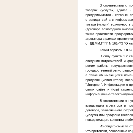
В соответствии с п
товарах (услугах) (далее -
предприниматель, которые я
страницы сайта в информаци
товара (услуги) возможность
(договора возмездного оказан
также произвести предварите
агрегатора в рамках применяе
от
ДД.ММ.ГГГГ
N 161-ФЗ "О на
Таким образом, ООО 
В силу пункта 1.2 с
сведения потребителей инфор
режим работы, государствен
государственный регистрацион
а также об имеющихся измен
продавце (исполнителе) пос
"Интернет". Информацию о пр
своих сайте и (или) страни
информационно-телекоммуника
В соответствии с пу
владельцем агрегатора и пр
договора, заключенного потр
(услуге) или продавце (испол
ненадлежащего качества и обм
Из общего смысла ста
что претензии, основанные на