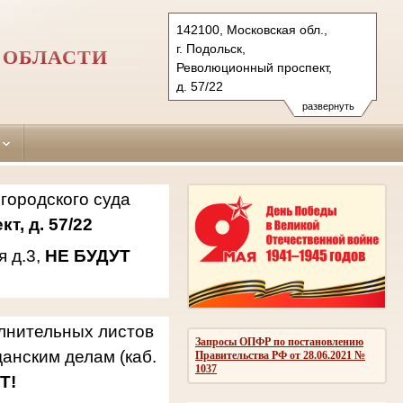
142100, Московская обл.,
г. Подольск,
 ОБЛАСТИ
Революционный проспект,
д. 57/22
142181, г.о. Подольск,
развернуть
мкр. Климовск, ул. Западная,
д.3
Тел.: 8(496)769-69-21, 769-94-
42, 769-94-94
городского суда
podolsky.mo@sudrf.ru
т, д. 57/22
я д.3,
НЕ БУДУТ
олнительных листов
Запросы ОПФР по постановлению
анским делам (каб.
Правительства РФ от 28.06.2021 №
1037
Т!