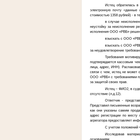
Истец обратилась в
электронную почту
<данные 
стоимостью 1358 рублей) - в т
в случае неисполнен
неустойку за неисполнение ре
исполнения ООО «РВБ» решени
взыскать с ООО «РВБ
взыскать с ООО «РВБ
за неудовлетворение требован
Требования мотивиру
подтверждается кассовым че
лица, адрес, ИНН). Распакова
связи с чем, истец не может 
ООО «РВБ» с требованиями пре
за защитой своих прав.
Истец –
ФИО2
, в су
отсутствие (л.д.12).
Ответчик - предста
Представил письменные возраж
как они указаны самим прода
адрес регистрации по месту 
агрегатора предоставляет инф
С учетом положений ч
Исследовав матери
основаниям.