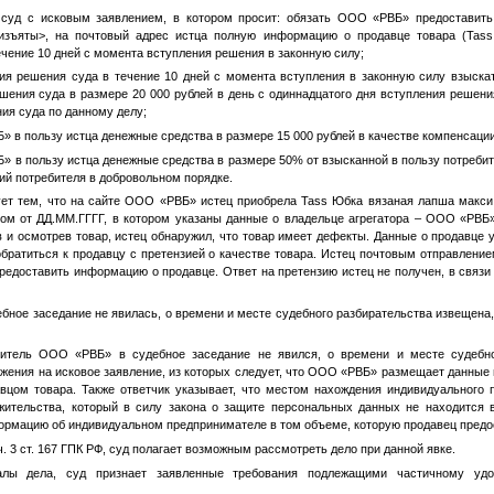
 суд с исковым заявлением, в котором просит: обязать ООО «РВБ» предоставить
изъяты>
, на почтовый адрес истца полную информацию о продавце товара (Tas
ечение 10 дней с момента вступления решения в законную силу;
ия решения суда в течение 10 дней с момента вступления в законную силу взыск
шения суда в размере 20 000 рублей в день с одиннадцатого дня вступления решени
я суда по данному делу;
» в пользу истца денежные средства в размере 15 000 рублей в качестве компенсаци
» в пользу истца денежные средства в размере 50% от взысканной в пользу потреб
ий потребителя в добровольном порядке.
ет тем, что на сайте ООО «РВБ» истец приобрела Tass Юбка вязаная лапша макси,
ком от
ДД.ММ.ГГГГ
, в котором указаны данные о владельце агрегатора – ООО «РВБ
в и осмотрев товар, истец обнаружил, что товар имеет дефекты. Данные о продавце 
обратиться к продавцу с претензией о качестве товара. Истец почтовым отправлени
доставить информацию о продавце. Ответ на претензию истец не получен, в связи 
дебное заседание не явилась, о времени и месте судебного разбирательства извещена
витель ООО «РВБ» в судебное заседание не явился, о времени и месте судебно
ения на исковое заявление, из которых следует, что ООО «РВБ» размещает данные 
вцом товара. Также ответчик указывает, что местом нахождения индивидуального 
жительства, который в силу закона о защите персональных данных не находится 
ормацию об индивидуальном предпринимателе в том объеме, которую продавец предос
. 3 ст. 167 ГПК РФ, суд полагает возможным рассмотреть дело при данной явке.
алы дела, суд признает заявленные требования подлежащими частичному уд