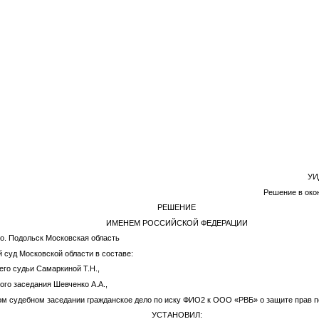
УИ
Решение в окон
РЕШЕНИЕ
ИМЕНЕМ РОССИЙСКОЙ ФЕДЕРАЦИИ
г.о. Подольск Московская область
 суд Московской области в составе:
го судьи Самаркиной Т.Н.,
ого заседания Шевченко А.А.,
ом судебном заседании гражданское дело по иску
ФИО2
к ООО «РВБ» о защите прав п
УСТАНОВИЛ: