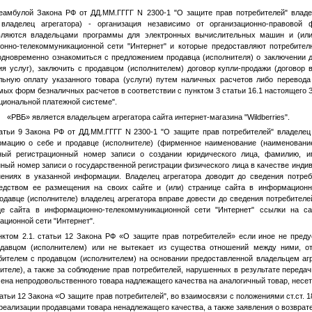
реамбулой Закона РФ от
ДД.ММ.ГГГГ
N 2300-1 "О защите прав потребителей" владе
 владелец агрегатора) - организация независимо от организационно-правово
вляются владельцами программы для электронных вычислительных машин и (или
онно-телекоммуникационной сети "Интернет" и которые предоставляют потребител
 одновременно ознакомиться с предложением продавца (исполнителя) о заключении д
ия услуг), заключить с продавцом (исполнителем) договор купли-продажи (договор в
льную оплату указанного товара (услуги) путем наличных расчетов либо перевод
мых форм безналичных расчетов в соответствии с пунктом 3 статьи 16.1 настоящего
циональной платежной системе".
«РВБ» является владельцем агрегатора сайта интернет-магазина "Wildberries".
татьи 9 Закона РФ от
ДД.ММ.ГГГГ
N 2300-1 "О защите прав потребителей" владелец 
мацию о себе и продавце (исполнителе) (фирменное наименование (наименование
ный регистрационный номер записи о создании юридического лица, фамилию, им
ный номер записи о государственной регистрации физического лица в качестве инди
ениях в указанной информации. Владелец агрегатора доводит до сведения потре
редством ее размещения на своих сайте и (или) странице сайта в информационн
одавце (исполнителе) владелец агрегатора вправе довести до сведения потребител
це сайта в информационно-телекоммуникационной сети "Интернет" ссылки на са
ционной сети "Интернет".
нктом 2.1. статьи 12 Закона РФ «О защите прав потребителей» если иное не пре
одавцом (исполнителем) или не вытекает из существа отношений между ними, от
ебителем с продавцом (исполнителем) на основании предоставленной владельцем аг
нителе), а также за соблюдение прав потребителей, нарушенных в результате передач
ена непродовольственного товара надлежащего качества на аналогичный товар, несет
тьи 12 Закона «О защите прав потребителей", во взаимосвязи с положениями ст.ст. 18-
 реализации продавцами товара ненадлежащего качества, а также заявления о возврат