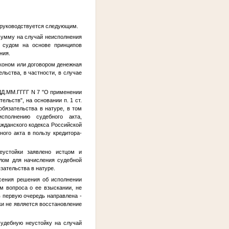
д руководствуется следующим.
 сумму на случай неисполнения
я судом на основе принципов
ния.
аконом или договором денежная
льства, в частности, в случае
ДД.ММ.ГГГГ
N 7 "О применении
льств", на основании п. 1 ст.
бязательства в натуре, в том
сполнению судебного акта,
ажданского кодекса Российской
ого акта в пользу кредитора-
еустойки заявлено истцом и
алом для начисления судебной
зательства в натуре.
есения решения об исполнении
м вопроса о ее взыскании, не
в первую очередь направлена -
и не является восстановление
судебную неустойку на случай