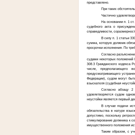
представлено.
При таких обстоятель
Частично удовлетвор
На основании п. 1 ст
судебного акта о присужден
справедливости, соразмерност
В силу п. 1 статьи 3
сумма, которую должник обяза
просрочки исполнения. По тре
Согласно разъяснени
судами некоторых положений Г
308.3 Гражданского кодекса 
числе, предполагающего в
предусматривающего устранени
Федерации), судом могут быт
взыскателя (судебная неустойк
Согласно абзацу 2
удовлетворяется судом однов
неустойки является первый де
В случае подачи ис
обязательства в натуре взыс
допустимо, поскольку ретросп
стимулирование должника к с
имущественного положения ист
Таким образом, с у