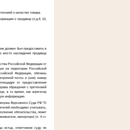
тензией о качестве товара.
рмацию о продавце (л.д.9, 10,
чик должен был предоставить в
 о месте нахождения продавца
ьства Российской Федерации от
ые на территории Российской
сийской Федерации, обязаны
ктронной почты и (или) номер
площадки от предоставления
права обращения с претензией
е, в то время, как агрегатор
нную информацию.
Пленума Верховного Суда РФ "О
бителей необходимо учитывать,
полнение обязательства, лежит
имателе, импортере) (п. 4 ст.
ы истца, ответчиком суду не