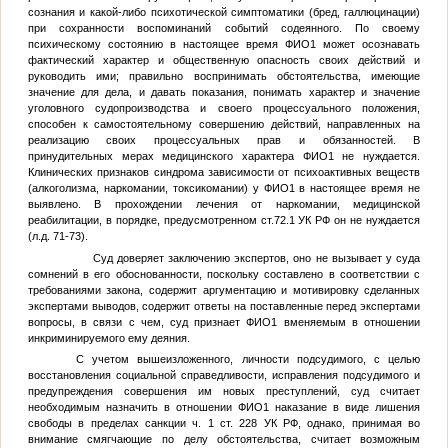
сознания и какой-либо психотической симптоматики (бред, галлюцинации)
при сохранности воспоминаний событий содеянного. По своему
психическому состоянию в настоящее время
ФИО1
может осознавать
фактический характер и общественную опасность своих действий и
руководить ими; правильно воспринимать обстоятельства, имеющие
значение для дела, и давать показания, понимать характер и значение
уголовного судопроизводства и своего процессуального положения,
способен к самостоятельному совершению действий, направленных на
реализацию своих процессуальных прав и обязанностей. В
принудительных мерах медицинского характера
ФИО1
не нуждается.
Клинических признаков синдрома зависимости от психоактивных веществ
(алкоголизма, наркомании, токсикомании) у
ФИО1
в настоящее время не
выявлено. В прохождении лечения от наркомании, медицинской
реабилитации, в порядке, предусмотренном ст.72.1 УК РФ он не нуждается
(л.д. 71-73).
Суд доверяет заключению экспертов, оно не вызывает у суда
сомнений в его обоснованности, поскольку составлено в соответствии с
требованиями закона, содержит аргументацию и мотивировку сделанных
экспертами выводов, содержит ответы на поставленные перед экспертами
вопросы, в связи с чем, суд признает
ФИО1
вменяемым в отношении
инкриминируемого ему деяния.
С учетом вышеизложенного, личности подсудимого, с целью
восстановления социальной справедливости, исправления подсудимого и
предупреждения совершения им новых преступлений, суд считает
необходимым назначить в отношении
ФИО1
наказание в виде лишения
свободы в пределах санкции ч. 1 ст. 228 УК РФ, однако, принимая во
внимание смягчающие по делу обстоятельства, считает возможным