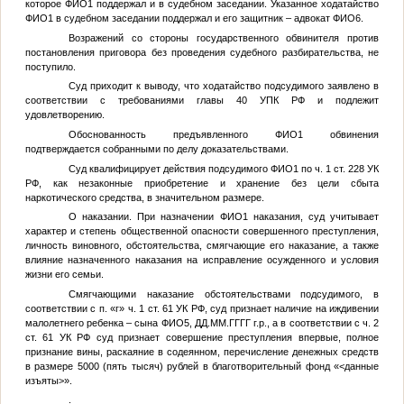
которое
ФИО1
поддержал и в судебном заседании. Указанное ходатайство
ФИО1
в судебном заседании поддержал и его защитник – адвокат
ФИО6
.
Возражений со стороны государственного обвинителя против
постановления приговора без проведения судебного разбирательства, не
поступило.
Суд приходит к выводу, что ходатайство подсудимого заявлено в
соответствии с требованиями главы 40 УПК РФ и подлежит
удовлетворению.
Обоснованность предъявленного
ФИО1
обвинения
подтверждается собранными по делу доказательствами.
Суд квалифицирует действия подсудимого
ФИО1
по ч. 1 ст. 228 УК
РФ, как незаконные приобретение и хранение без цели сбыта
наркотического средства, в значительном размере.
О наказании. При назначении
ФИО1
наказания, суд учитывает
характер и степень общественной опасности совершенного преступления,
личность виновного, обстоятельства, смягчающие его наказание, а также
влияние назначенного наказания на исправление осужденного и условия
жизни его семьи.
Смягчающими наказание обстоятельствами подсудимого, в
соответствии с п. «г» ч. 1 ст. 61 УК РФ, суд признает наличие на иждивении
малолетнего ребенка – сына
ФИО5
,
ДД.ММ.ГГГГ
г.р., а в соответствии с ч. 2
ст. 61 УК РФ суд признает совершение преступления впервые, полное
признание вины, раскаяние в содеянном, перечисление денежных средств
в размере 5000 (пять тысяч) рублей в благотворительный фонд «
<данные
изъяты>
».
.