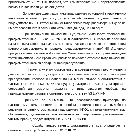
применить ст. 73 УК РФ, полагая, что его исправление и перевоспитание
возможно без изоляции от общества.
Вопреки доводам защитника подсудимого оснований к назначению
наказания в виде штрафа суд с учетом обстоятельств дела, личности
подсудимого
ФИО1
, который, как установлено в ходе рассмотрения дела не
имеет постоянного и законного источника дохода, не находит.
При назначении наказания, суд также учитывает требования,
предусмотренные ч. 5 ст. 62 УК РФ, в соответствии с которым срок или
размер наказания, назначаемого лицу, уголовное дело, в отношении
которого рассмотрено в порядке, предусмотренном главой 40 Уголовно-
процессуального кодекса Российской Федерации, не может превышать две
трети максимального срока или размера наиболее строгого вида наказания,
предусмотренного за совершенное преступление.
Также, с учетом обстоятельств совершенного преступления и
данных о личности подсудимого, оснований для изменения категории
преступления, которое он совершил на менее тяжкое в соответствии с
частью шестой статьи 15 УК РФ суд не усматривает, как не усматривает
оснований для замены наказания в виде лишения свободы на
принудительные работы в соответствии со статьей 53.1 УК РФ.
Принимая во внимание, что постановление приговора по
настоящему делу проводится в особом порядке принятия судебного
решения, в связи с согласием подсудимого
ФИО1
с предъявленным ему
обвинением, суд назначает ему наказание за совершенное преступление с
учетом правил, предусмотренных ч. 5 ст. 62 УК РФ.
Судьбу вещественных доказательств суд определяет в
соответствии с требованиями ст. 81 УПК РФ.