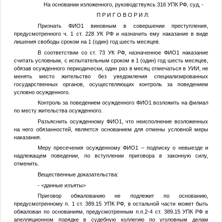
На основании изложенного, руководствуясь 316 УПК РФ, суд, -
П Р И Г О В О Р И Л:
Признать
ФИО1
виновным в совершении преступления,
предусмотренного ч. 1 ст. 228 УК РФ и назначить ему наказание в виде
лишения свободы сроком на 1 (один) год шесть месяцев.
В соответствии со ст. 73 УК РФ, назначенное
ФИО1
наказание
считать условным, с испытательным сроком в 1 (один) год шесть месяцев,
обязав осужденного периодически, один раз в месяц отмечаться в УИИ, не
менять место жительство без уведомления специализированных
государственных органов, осуществляющих контроль за поведением
условно осужденного.
Контроль за поведением осужденного
ФИО1
возложить на филиал
по месту жительства осужденного.
Разъяснить осужденному
ФИО1
, что неисполнение возложенных
на него обязанностей, является основанием для отмены условной меры
наказания.
Меру пресечения осужденному
ФИО1
– подписку о невыезде и
надлежащем поведении, по вступлении приговора в законную силу,
отменить.
Вещественные доказательства:
-
<данные изъяты>
Приговор обжалованию не подлежит по основанию,
предусмотренному п. 1 ст. 389.15 УПК РФ, в остальной части может быть
обжалован по основаниям, предусмотренным п.п.2-4 ст. 389.15 УПК РФ в
апелляционном порядке в судебную коллегию по уголовным делам