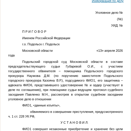
Информация по делу
КОП
Уголовное дело
№
(
№
)
УИД:
№
П Р И Г О В О Р
Именем Российской Федерации
г.о. Подольск г. Подольск
Московской области «13» апреля 2026
года
Подольский городской суд Московской области в составе
председательствующего судьи Губаревой О.И., с участием
государственного обвинителя – помощника Подольского городского
прокурора Наумова Д.М. (по поручению заместителя Подольского
городского прокурора Казояна В.Р.), подсудимого
ФИО1
, его защитника –
адвоката
ФИО6
, представившего удостоверение
№
и ордер (участвует в
деле по соглашению), при помощнике судьи ведущем протокол судебного
заседания Павленко М.Н., рассмотрев в открытом судебном заседании
уголовное дело в отношении
ФИО1
,
<данные изъяты>
,
обвиняемого в совершении преступления, предусмотренного
ч. 1 ст. 228 УК РФ,
У С Т А Н О В И Л:
ФИО1
совершил незаконные приобретение и хранение без цели