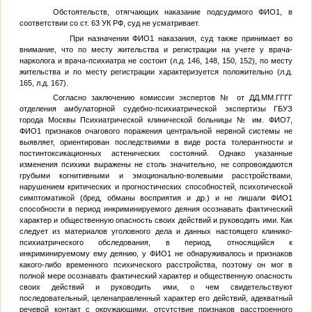
Обстоятельств, отягчающих наказание подсудимого
ФИО1
, в
соответствии со ст. 63 УК РФ, суд не усматривает.
При назначении
ФИО1
наказания, суд также принимает во
внимание, что по месту жительства и регистрации на учете у врача-
нарколога и врача-психиатра не состоит (л.д. 146, 148, 150, 152), по месту
жительства и по месту регистрации характеризуется положительно (л.д.
165, л.д. 167).
Согласно заключению комиссии экспертов
№
от
ДД.ММ.ГГГГ
отделения амбулаторной судебно-психиатрической экспертизы ГБУЗ
города Москвы Психиатрической клинической больницы
№
им.
ФИО7
,
ФИО1
признаков очагового поражения центральной нервной системы не
выявляет, ориентирован последствиями в виде роста толерантности и
постинтоксикационных астенических состояний. Однако указанные
изменения психики выражены не столь значительно, не сопровождаются
грубыми когнитивными и эмоционально-волевыми расстройствами,
нарушением критических и прогностических способностей, психотической
симптоматикой (бред, обманы восприятия и др.) и не лишали
ФИО1
способности в период инкриминируемого деяния осознавать фактический
характер и общественную опасность своих действий и руководить ими. Как
следует из материалов уголовного дела и данных настоящего клинико-
психиатрического обследования, в период, относящийся к
инкриминируемому ему деянию, у
ФИО1
не обнаруживалось и признаков
какого-либо временного психического расстройства, поэтому он мог в
полной мере осознавать фактический характер и общественную опасность
своих действий и руководить ими, о чем свидетельствуют
последовательный, целенаправленный характер его действий, адекватный
речевой контакт с окружающими, отсутствие признаков расстроенного