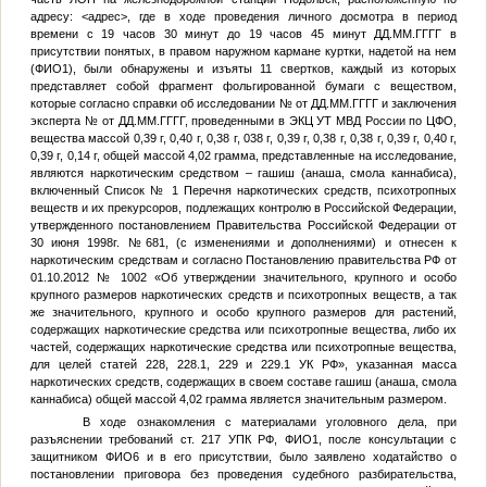
адресу:
<адрес>
, где в ходе проведения личного досмотра в период
времени с 19 часов 30 минут до 19 часов 45 минут
ДД.ММ.ГГГГ
в
присутствии понятых, в правом наружном кармане куртки, надетой на нем
(
ФИО1
), были обнаружены и изъяты 11 свертков, каждый из которых
представляет собой фрагмент фольгированной бумаги с веществом,
которые согласно справки об исследовании
№
от
ДД.ММ.ГГГГ
и заключения
эксперта
№
от
ДД.ММ.ГГГГ
, проведенными в ЭКЦ УТ МВД России по ЦФО,
вещества массой 0,39 г, 0,40 г, 0,38 г, 038 г, 0,39 г, 0,38 г, 0,38 г, 0,39 г, 0,40 г,
0,39 г, 0,14 г, общей массой 4,02 грамма, представленные на исследование,
являются наркотическим средством – гашиш (анаша, смола каннабиса),
включенный Список № 1 Перечня наркотических средств, психотропных
веществ и их прекурсоров, подлежащих контролю в Российской Федерации,
утвержденного постановлением Правительства Российской Федерации от
30 июня 1998г. №681, (с изменениями и дополнениями) и отнесен к
наркотическим средствам и согласно Постановлению правительства РФ от
01.10.2012 № 1002 «Об утверждении значительного, крупного и особо
крупного размеров наркотических средств и психотропных веществ, а так
же значительного, крупного и особо крупного размеров для растений,
содержащих наркотические средства или психотропные вещества, либо их
частей, содержащих наркотические средства или психотропные вещества,
для целей статей 228, 228.1, 229 и 229.1 УК РФ», указанная масса
наркотических средств, содержащих в своем составе гашиш (анаша, смола
каннабиса) общей массой 4,02 грамма является значительным размером.
В ходе ознакомления с материалами уголовного дела, при
разъяснении требований ст. 217 УПК РФ,
ФИО1
, после консультации с
защитником
ФИО6
и в его присутствии, было заявлено ходатайство о
постановлении приговора без проведения судебного разбирательства,