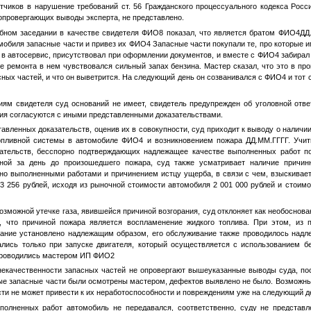
в в нарушение требований ст. 56 Гражданского процессуального кодекса Росс
опровергающих выводы эксперта, не представлено.
бном заседании в качестве свидетеля
ФИО8
показал, что является братом
ФИО4
ДД
омобиля запасные части и привез их
ФИО4
Запасные части покупали те, про которые и
 в автосервис, присутствовал при оформлении документов, и вместе с
ФИО4
забирал 
е ремонта в нем чувствовался сильный запах бензина. Мастер сказал, что это в п
сных частей, и что он выветрится. На следующий день он созванивался с
ФИО4
и тот 
иям свидетеля суд оснований не имеет, свидетель предупрежден об уголовной отве
ния согласуются с иными представленными доказательствами.
нных доказательств, оценив их в совокупности, суд приходит к выводу о наличии
опливной системы в автомобиле
ФИО4
и возникновением пожара
ДД.ММ.ГГГГ
. Учи
ательств, бесспорно подтверждающих надлежащее качестве выполненных работ п
ной за день до произошедшего пожара, суд также усматривает наличие причин
о выполненными работами и причинением истцу ущерба, в связи с чем, взыскивае
 256 рублей, исходя из рыночной стоимости автомобиля 2 001 000 рублей и стоимо
озможной утечке газа, явившейся причиной возгорания, суд отклоняет как необоснова
, что причиной пожара является воспламенение жидкого топлива. При этом, из 
ование установлено надлежащим образом, его обслуживание также проводилось над
лись только при запуске двигателя, который осуществляется с использованием б
проводились мастером ИП
ФИО2
екачественности запасных частей не опровергают вышеуказанные выводы суда, по
е запасные части были осмотрены мастером, дефектов выявлено не было. Возможны
сти не может привести к их неработоспособности и повреждениям уже на следующий д
полненных работ автомобиль не передавался, соответственно, суду не представл