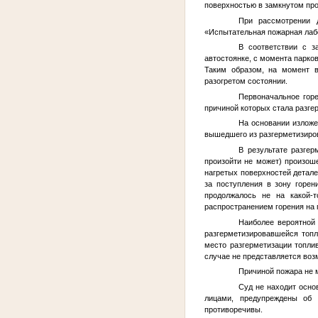
поверхностью в замкнутом про
При рассмотрении 
«Испытательная пожарная лаб
В соответствии с з
автостоянке, с момента парко
Таким образом, на момент в
разогретом состоянии.
Первоначальное горе
причиной которых стала разгер
На основании изложе
вышедшего из разгерметизиро
В результате разге
произойти не может) произош
нагретых поверхностей детал
за поступления в зону горен
продолжалось не на какой-
распространением горения на 
Наиболее вероятной
разгерметизировавшейся топл
место разгерметизации топли
случае не представляется во
Причиной пожара не м
Суд не находит осно
лицами, предупреждены об 
противоречивы.