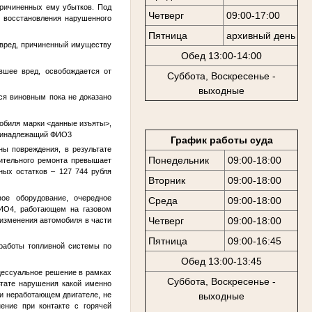
ричиненных ему убытков. Под
Четверг
09:00-17:00
я восстановления нарушенного
Пятница
архивный день
 вред, причиненный имуществу
Обед 13:00-14:00
вшее вред, освобождается от
Суббота, Воскресенье -
выходные
тся виновным пока не доказано
мобиля марки
<данные изъяты>
,
ринадлежащий
ФИО3
График работы суда
ы повреждения, в результате
Понедельник
09:00-18:00
вительного ремонта превышает
ных остатков – 127 744 рубля
Вторник
09:00-18:00
вое оборудование, очередное
Среда
09:00-18:00
ИО4
, работающем на газовом
Четверг
09:00-18:00
 изменения автомобиля в части
Пятница
09:00-16:45
работы топливной системы по
Обед 13:00-13:45
цессуальное решение в рамках
Суббота, Воскресенье -
ьтате нарушения какой именно
выходные
ри неработающем двигателе, не
ение при контакте с горячей