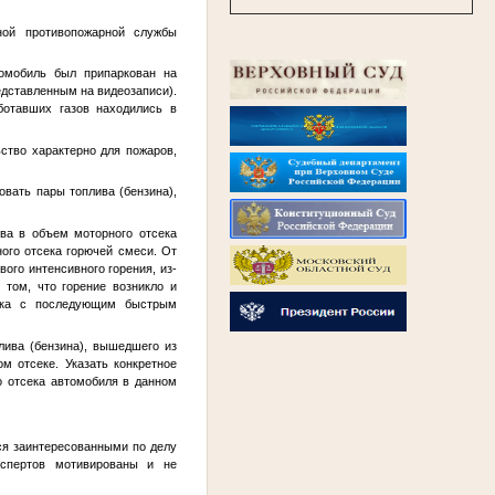
ной противопожарной службы
томобиль был припаркован на
едставленным на видеозаписи).
ботавших газов находились в
ство характерно для пожаров,
овать пары топлива (бензина),
ива в объем моторного отсека
ого отсека горючей смеси. От
го интенсивного горения, из-
 том, что горение возникло и
сека с последующим быстрым
ива (бензина), вышедшего из
м отсеке. Указать конкретное
о отсека автомобиля в данном
тся заинтересованными по делу
кспертов мотивированы и не