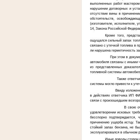
выполненных работ мастеро
нарушении договорных и уста
отсутствие вины в причинени
обстоятельств, освобождающ
(изготовителе, исполнителе, 
14, Закона Российской Федера
Кроме того, предст
ощущался сильный запах топл
связано с утечкой топлива в 
ли нарушена герметичность зап
При этом в документ
автомобиля связаны с иными 
из представленных доказате
топливной системы автомобиля
Также ответчиком н
системы могло привести к утеч
Ввиду изложенног
в действиях ответчика ИП
Ф
связи с произошедшем возгора
В свою очеред
удовлетворении исковых треб
бесспорно подтверждается,
причинению ущерба истцу. Та
стойкий запах бензина, не б
эксплуатировался в обычном р
Иные доводы сторон 