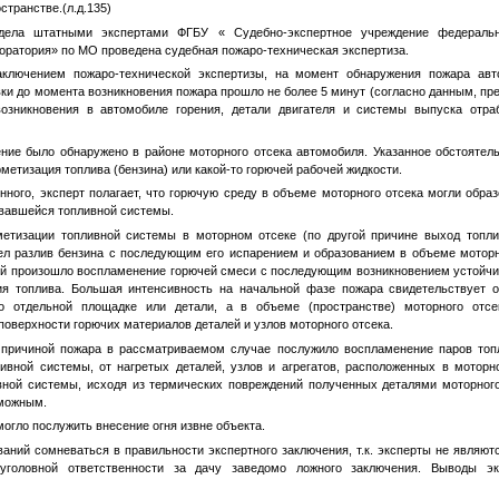
странстве.(л.д.135)
дела штатными экспертами ФГБУ « Судебно-экспертное учреждение федераль
оратория» по МО проведена судебная пожаро-техническая экспертиза.
аключением пожаро-технической экспертизы, на момент обнаружения пожара ав
вки до момента возникновения пожара прошло не более 5 минут (согласно данным, пр
озникновения в автомобиле горения, детали двигателя и системы выпуска отра
ние было обнаружено в районе моторного отсека автомобиля. Указанное обстоятель
метизация топлива (бензина) или какой-то горючей рабочей жидкости.
нного, эксперт полагает, что горючую среду в объеме моторного отсека могли образ
вавшейся топливной системы.
рметизации топливной системы в моторном отсеке (по другой причине выход топл
ел разлив бензина с последующим его испарением и образованием в объеме моторн
ей произошло воспламенение горючей смеси с последующим возникновением устойчиво
ия топлива. Большая интенсивность на начальной фазе пожара свидетельствует о
то отдельной площадке или детали, а в объеме (пространстве) моторного от
поверхности горючих материалов деталей и узлов моторного отсека.
 причиной пожара в рассматриваемом случае послужило воспламенение паров топл
ивной системы, от нагретых деталей, узлов и агрегатов, расположенных в моторно
вной системы, исходя из термических повреждений полученных деталями моторног
зможным.
огло послужить внесение огня извне объекта.
ваний сомневаться в правильности экспертного заключения, т.к. эксперты не являю
уголовной ответственности за дачу заведомо ложного заключения. Выводы э