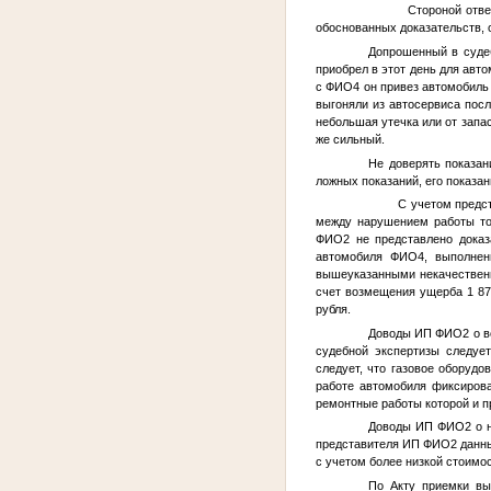
Стороной ответчико
обоснованных доказательств, 
Допрошенный в суде
приобрел в этот день для авт
с
ФИО4
он привез автомобиль
выгоняли из автосервиса посл
небольшая утечка или от запа
же сильный.
Не доверять показан
ложных показаний, его показа
С учетом представле
между нарушением работы т
ФИО2
не представлено доказ
автомобиля
ФИО4
, выполнен
вышеуказанными некачественн
счет возмещения ущерба 1 873
рубля.
Доводы ИП
ФИО2
о в
судебной экспертизы следует
следует, что газовое оборуд
работе автомобиля фиксирова
ремонтные работы которой и 
Доводы ИП
ФИО2
о н
представителя ИП
ФИО2
данны
с учетом более низкой стоимо
По Акту приемки вы