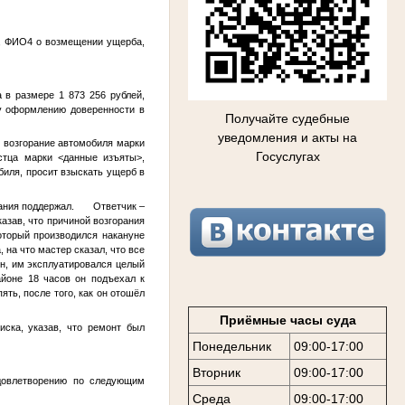
,
ФИО4
о возмещении ущерба,
 в размере 1 873 256 рублей,
му оформлению доверенности в
Получайте судебные
уведомления и акты на
о возгорание автомобиля марки
Госуслугах
истца марки
<данные изъяты>
,
иля, просит взыскать ущерб в
ования поддержал. Ответчик –
казав, что причиной возгорания
оторый производился накануне
на что мастер сказал, что все
ен, им эксплуатировался целый
айоне 18 часов он подъехал к
ять, после того, как он отошёл
Приёмные часы суда
иска, указав, что ремонт был
Понедельник
09:00-17:00
Вторник
09:00-17:00
удовлетворению по следующим
Среда
09:00-17:00