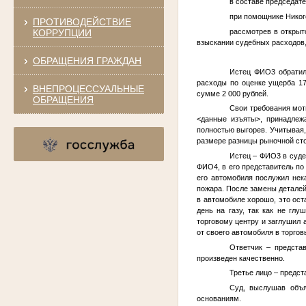
в составе председат
при помощнике Никого
ПРОТИВОДЕЙСТВИЕ
КОРРУПЦИИ
рассмотрев в открыт
взыскании судебных расходов,
ОБРАЩЕНИЯ ГРАЖДАН
Истец
ФИО3
обратил
расходы по оценке ущерба 17
ВНЕПРОЦЕССУАЛЬНЫЕ
сумме 2 000 рублей.
ОБРАЩЕНИЯ
Свои требования мот
<данные изъяты>
, принадле
полностью выгорев. Учитывая
размере разницы рыночной сто
Истец –
ФИО3
в суде
ФИО4
, в его представитель п
его автомобиля послужил не
пожара. После замены деталей
в автомобиле хорошо, это ост
день на газу, так как не гл
торговому центру и заглушил а
от своего автомобиля в торго
Ответчик – предст
произведен качественно.
Третье лицо – предс
Суд, выслушав объя
основаниям.