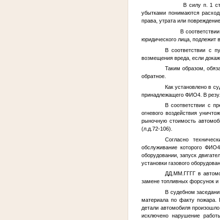
В силу п. 1 ст. 15
убытками понимаются расходы
права, утрата или повреждени
В соответствии со 
юридического лица, подлежит
В соответствии с п
возмещения вреда, если докаже
Таким образом, обяз
обратное.
Как установлено в с
принадлежащего
ФИО4
. В рез
В соответствии с п
огневого воздействия уничто
рыночную стоимость автомоби
(л.д.72-106).
Согласно техничес
обслуживание которого
ФИО4
оборудовании, запуск двигате
установки газового оборудов
ДД.ММ.ГГГГ
в автом
замене топливных форсунок и
В судебном заседан
материала по факту пожара. 
детали автомобиля произошло 
исключено нарушение работы