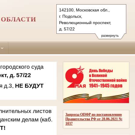
142100, Московская обл.,
г. Подольск,
 ОБЛАСТИ
Революционный проспект,
д. 57/22
142181, г.о. Подольск,
развернуть
мкр. Климовск, ул. Западная,
д.3
Тел.: 8(496)769-69-21, 769-94-
42, 769-94-94
городского суда
podolsky.mo@sudrf.ru
т, д. 57/22
я д.3,
НЕ БУДУТ
олнительных листов
Запросы ОПФР по постановлению
анским делам (каб.
Правительства РФ от 28.06.2021 №
1037
Т!