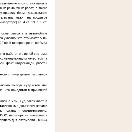
оказыванию отсутствия вины в
ных ремонтных работ, а также
му правилу бремя доказывания
тельства, лежит на продавце
ртере) (п. 4 ст. 13, п. 5 ст.
 после ремонта в автомобиле
ла указано, что это может быть
О2
не было проверено, не была
я в работе топливной системы
их ненадлежащим качеством, а
ерен факт надлежащей работы
ой-то иной детали топливной
гающих выводы суда о том, что
я, что находится в причинной
вязи с чем, суд отказывает в
ставленными доказательствами
ю пожара и, соответственно,
ФИО2
, несмотря на имевшийся
едующего дня автомобиль
ФИО4