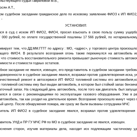
ельствующего судьи Гавриловой М.В.,
сян А.Т.,
ом судебном заседании гражданское дело по исковому заявлению
ФИО3
к ИП
ФИО2
 -
УСТАНОВИЛ:
ся в суд с иском ИП
ФИО2
,
ФИО4
, просил взыскать в свою пользу сумму ущерба
 000 рублей, по оплате государственной пошлины 17 566 рублей, по нотариально
ивирует тем, что
ДД.ММ.ГГГГ
по адресу : МО,
<адрес>
, у торгового центра произошл
жащего
ФИО4
. В результате возгорания огонь также перекинулся на автомобиль 
, что стоимость восстановительного ремонта превышает рыночную стоимость автомоб
имости и стоимости годных остатков.
бное заседание не явился, извещен, его представитель в судебном заседании треб
о доверенности в судебное заседание явился, возражал против удовлетворения иска, у
качественный ремонт в автосервисе ИП
ФИО2
топливной системы его автомобиля,к
 топливной системы ему был выдан автомобиль, в котором был стойкий запах бензина, 
аточный запах. На следующий день автомобиль, после того как двигатель был запущ
ушился в связи с рекомендациями по эксплуатации газового оборудования. Уже в р
втомобиль, так как уходил на длительное время. Возгорание произошло минут через п
вый центр. После обнаружения пожара, им сразу же были вызваны сотрудники МЧС
авитель ИП
ФИО2
в судебное заседание явился, возражал против удовлетворения 
тавитель УНД и ПР ГУ МЧС РФ по МО в судебное заседание не явился, извещен.
снения сторон, изучив материалы дела, находит иск подлежащим частичному 