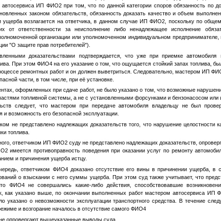
м автосервиса ИП
ФИО2
при том, что по данной категории споров обязанность по д
новленных законом обязательств, обязанность доказать качество и объем выполнен
и ущерба возлагается на ответчика, в данном случае ИП
ФИО2
, поскольку по обще
их от ответственности за неисполнение либо ненадлежащее исполнение обяза
уполномоченной организации или уполномоченном индивидуальном предпринимателе, импо
ции "О защите прав потребителей").
авленными доказательствами подтверждается, что уже при приемке автомобиля
ива. При этом
ФИО4
на его указание о том, что ощущается стойкий запах топлива, бы
процессе ремонтных работ и он должен выветриться. Следовательно, мастером ИП
ФИ
асной части, в том числе, при её установке.
ах, оформленных при сдаче работ, не было указано о том, что возможные нарушени
частями топливной системы, а не с установленными форсунками и бензонасосом или 
льств следует, что мастером при передаче автомобиля владельцу не был пров
 и возможность его безопасной эксплуатации.
е представлено надлежащих доказательств того, что нарушение целостности как
ки топлива.
о, ответчиком ИП
ФИО2
суду не представлено надлежащих доказательств, опровер
ИО2
имеется противоправность поведения при оказании услуг по ремонту автомобил
нием и причинения ущерба истцу.
ь, ответчиком
ФИО4
доказано отсутствие его вины в причинении ущерба, в с
ований о взыскании с него суммы ущерба. При этом суд также учитывает, что пред
 что
ФИО4
не совершались какие-либо действия, способствовавшие возникновени
к, как указано выше, по окончании выполненных работ мастером автосервиса ИП
ыло указано о невозможности эксплуатации транспортного средства. В течение сл
ежиме и возгорание началось в отсутствие самого
ФИО4
не опровергают вышеуказанные выводы суда.