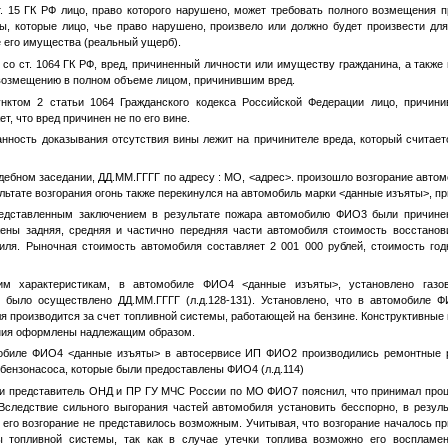
 ГК РФ лицо, право которого нарушено, может требовать полного возмещения п
, которые лицо, чье право нарушено, произвело или должно будет произвести дл
е его имущества (реальный ущерб).
ст. 1064 ГК РФ, вред, причиненный личности или имуществу гражданина, а также
 возмещению в полном объеме лицом, причинившим вред.
унктом 2 статьи 1064 Гражданского кодекса Российской Федерации лицо, причини
т, что вред причинен не по его вине.
анность доказывания отсутствия вины лежит на причинителе вреда, который считае
удебном заседании,
ДД.ММ.ГГГГ
по адресу : МО,
<адрес>
. произошло возгорание авто
ультате возгорания огонь также перекинулся на автомобиль марки
<данные изъяты>
, п
редставленным заключением в результате пожара автомобилю
ФИО3
были причинен
жены задняя, средняя и частично передняя части автомобиля стоимость восстано
ля. Рыночная стоимость автомобиля составляет 2 001 000 рублей, стоимость год
ким характеристикам, в автомобиле
ФИО4
<данные изъяты>
, установлено газо
было осуществлено
ДД.ММ.ГГГГ
(л.д.128-131). Установлено, что в автомобиле
Ф
ля производится за счет топливной системы, работающей на бензине. Конструктивные
ания оформлены надлежащим образом.
обиле
ФИО4
<данные изъяты>
в автосервисе ИП
ФИО2
производились ремонтные 
 бензонасоса, которые были предоставлены
ФИО4
(л.д.114)
ии представитель ОНД и ПР ГУ МЧС России по МО
ФИО7
пояснил, что принимал про
Вследствие сильного выгорания частей автомобиля установить бесспорно, в резул
его возгорание не представилось возможным. Учитывая, что возгорание началось п
 топливной системы, так как в случае утечки топлива возможно его воспламен