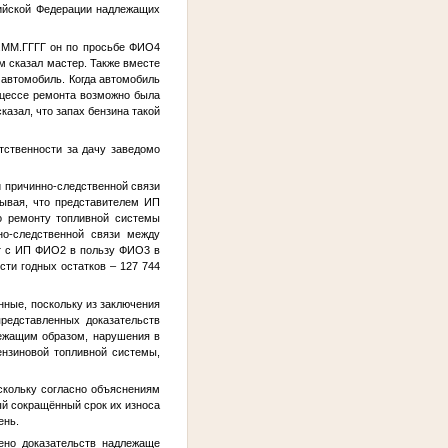
ийской Федерации надлежащих
.ММ.ГГГГ
он по просьбе
ФИО4
м сказал мастер. Также вместе
автомобиль. Когда автомобиль
роцессе ремонта возможно была
сказал, что запах бензина такой
тственности за дачу заведомо
 причинно-следственной связи
тывая, что представителем ИП
о ремонту топливной системы
но-следственной связи между
т с ИП
ФИО2
в пользу
ФИО3
в
сти годных остатков – 127 744
нные, поскольку из заключения
представленных доказательств
лежащим образом, нарушения в
ензиновой топливной системы,
скольку согласно объяснениям
й сокращённый срок их износа
ень.
ено доказательств надлежаще