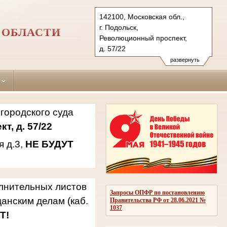
142100, Московская обл.,
г. Подольск,
 ОБЛАСТИ
Революционный проспект,
д. 57/22
142181, г.о. Подольск,
развернуть
мкр. Климовск, ул. Западная,
д.3
Тел.: 8(496)769-69-21, 769-94-
42, 769-94-94
городского суда
podolsky.mo@sudrf.ru
т, д. 57/22
я д.3,
НЕ БУДУТ
олнительных листов
Запросы ОПФР по постановлению
анским делам (каб.
Правительства РФ от 28.06.2021 №
1037
Т!