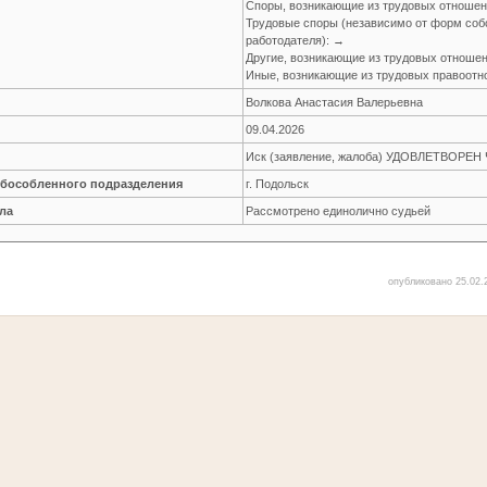
Споры, возникающие из трудовых отноше
Трудовые споры (независимо от форм соб
работодателя): →
Другие, возникающие из трудовых отноше
Иные, возникающие из трудовых правоот
Волкова Анастасия Валерьевна
09.04.2026
Иск (заявление, жалоба) УДОВЛЕТВОРЕ
обособленного подразделения
г. Подольск
ла
Рассмотрено единолично судьей
опубликовано 25.02.2