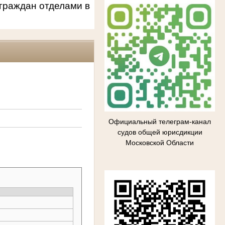
граждан отделами в
Официальный телеграм-канал
судов общей юрисдикции
Московской Области