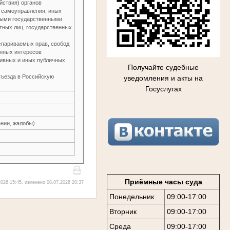
йствия) органов
о самоуправления, иных
ьными государственными
тных лиц, государственных
спариваемых прав, свобод
онных интересов
тивных и иных публичных
Получайте судебные
въезда в Российскую
уведомления и акты на
Госуслугах
нии, жалобы)
Приёмные часы суда
026 15:45, изменено 08.07.2026 20:37
Понедельник
09:00-17:00
Вторник
09:00-17:00
Среда
09:00-17:00