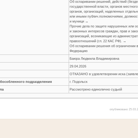
Об оспаривании решений, действий (безде
государственной власти, органов местног
органов, организаций, наделенных отдел
или иными публич.полномочиями, должнос
и муници →
Прочие дела по защите нарушенных или о
и законных интересов граждан, прав и зак
организаций, возникающие из администра
правоотношений (гл. 22 КАС РФ). →
Об оспаривании решения об ограничении 
Федерацию
Баюра Людмила Владимировна
29.04.2026
ОТКАЗАНО в удовлетворении иска (заявле
обособленного подразделения
г. Подольск
ла
Рассмотрено единолично судьей
опубликовано 25.03.2