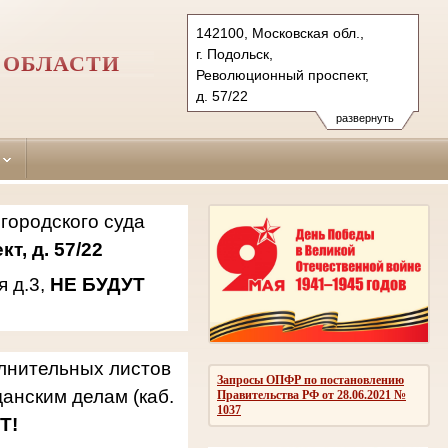
142100, Московская обл.,
г. Подольск,
 ОБЛАСТИ
Революционный проспект,
д. 57/22
142181, г.о. Подольск,
развернуть
мкр. Климовск, ул. Западная,
д.3
Тел.: 8(496)769-69-21, 769-94-
42, 769-94-94
городского суда
podolsky.mo@sudrf.ru
т, д. 57/22
я д.3,
НЕ БУДУТ
олнительных листов
Запросы ОПФР по постановлению
анским делам (каб.
Правительства РФ от 28.06.2021 №
1037
Т!