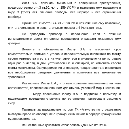
Иост В.А.
, признать виновным в совершении преступления,
предусмотренного ч.3 ст.30, ч.4 ст.159 УК РФ и назначить ему наказание в
виде 3 (трех) лет лишения свободы, без штрафа и без ограничения
свободы.
Применить к Иоста В.А. ст.73 УК РФ и назначенное ему наказание,
считать условным, с испытательным сроком в 4 (четыре) года.
Не приводить приговор в исполнение, если в течение
испытательного срока он своим поведением оправдает оказанное ему
доверие.
Вменить в обязанности Иосту В.А. в месячный срок
самостоятельно явиться в уголовно-исполнительную инспекцию по месту
своего жительства и встать на учет, являться в инспекцию на регистрацию
один раз в месяц, в дни, установленные инспекцией, не изменять своего
места жительства, без уведомления инспекции, предоставлять в инспекцию
все необходимые сведения, документы и исполнять все законные ее
требования.
Разъяснить Иосту В.А., что неисполнение возложенных на него
обязанностей, является основанием для отмены условной меры наказания.
Меру пресечения Иосту В.А. в подписки о невыезде и
надлежащем поведении отменить по вступлении приговора в законную
силу.
Признать за гражданским истцом ГК «Агенство по страхованию
вкладов» право на обращение с гражданским иском в порядке гражданского
судопроизводства.
Вещественные доказательства: печать
<данные изъяты>