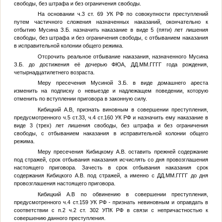
свободы, без штрафа и без ограничения свободы.
На основании ч.3 ст. 69 УК РФ по совокупности преступлений
путем частичного сложения назначенных наказаний, окончательно к
отбытию
Мусина З.Б.
назначить наказание в виде 5 (пяти) лет лишения
свободы, без штрафа и без ограничения свободы, с отбыванием наказания
в исправительной колонии общего режима.
Отсрочить реальное отбывание наказания, назначенного
Мусина
З.Б.
до достижения её дочерью
ФЮА
,
ДД.ММ.ГГГГ
года рождения,
четырнадцатилетнего возраста.
Меру пресечения Мусиной З.Б. в виде домашнего ареста
изменить на подписку о невыезде и надлежащем поведении, которую
отменить по вступлении приговора в законную силу.
Кибицкий А.В
, признать виновным в совершении преступления,
предусмотренного ч.5 ст.33, ч.4 ст.160 УК РФ и назначить ему наказание в
виде 3 (трех) лет лишения свободы, без штрафа и без ограничения
свободы, с отбыванием наказания в исправительной колонии общего
режима.
Меру пресечения Кибицкому А.В. оставить прежней содержание
под стражей, срок отбывания наказания исчислять со дня провозглашения
настоящего приговора. Зачесть в срок отбывания наказания срок
содержания Кибицкого А.В. под стражей, а именно с
ДД.ММ.ГГГГ
до дня
провозглашения настоящего приговора.
Кибицкий А.В
по обвинению в совершении преступления,
предусмотренного ч.4 ст.159 УК РФ - признать невиновным и оправдать в
соответствии с п.2 ч.2 ст. 302 УПК РФ в связи с непричастностью к
совершению данного преступления.