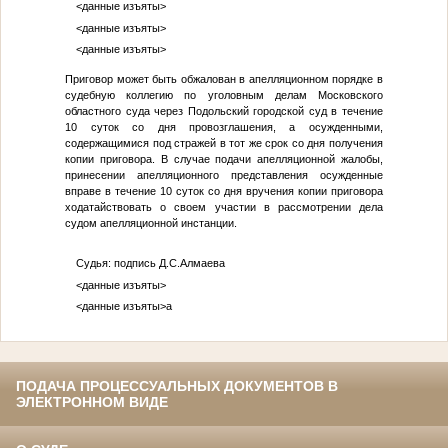
<данные изъяты>
<данные изъяты>
<данные изъяты>
Приговор может быть обжалован в апелляционном порядке в
судебную коллегию по уголовным делам Московского
областного суда через Подольский городской суд в течение
10 суток со дня провозглашения, а осужденными,
содержащимися под стражей в тот же срок со дня получения
копии приговора. В случае подачи апелляционной жалобы,
принесении апелляционного представления осужденные
вправе в течение 10 суток со дня вручения копии приговора
ходатайствовать о своем участии в рассмотрении дела
судом апелляционной инстанции.
Судья: подпись Д.С.Алмаева
<данные изъяты>
<данные изъяты>
а
ПОДАЧА ПРОЦЕССУАЛЬНЫХ ДОКУМЕНТОВ В
ЭЛЕКТРОННОМ ВИДЕ