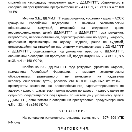
стражей по настоящему уголовному делу с
ДД.ММ.ГГГГ
, обвиняемого в
совершении преступлений, предусмотренных ч.4 ст.159, ч.5 ст.33, ч.4 ст.160
УК РФ,
Мусина З.Б.
,
ДД.ММ.ГГГГ
года рождения, уроженки
<адрес>
АССР,
гражданки Российской Федерации, с высшим экономическим
образованием, замужней, имеющей на иждивении двоих
несовершеннолетних детей
ДД.ММ.ГГГГ
и
ДД.ММ.ГГГГ
года рождения,
безработной, невоеннообязанной, зарегистрированной по адресу:
<адрес>
,
фактически проживающей по адресу:
<адрес>
, ранее не судимой,
содержащейся под стражей по настоящему уголовному делу с
ДД.ММ.ГГГГ
-
ДД.ММ.ГГГГ
, содержащейся под домашним арестом с
ДД.ММ.ГГГГ
,
обвиняемой в совершении преступлений, предусмотренных ч. 4 ст.159, ч.5
ст.33, ч.4 ст.160 УК РФ,
Исайченко В.С
,
ДД.ММ.ГГГГ
года рождения, уроженца
<адрес>
,
гражданина Российской Федерации, с высшим экономическим
образованием, разведенного, не имеющего на иждивении
несовершеннолетних детей, работающего в ООО «
<данные изъяты>
» -
президентом компании, не военнообязанного, зарегистрированного по
адресу:
<адрес>
, фактически проживающего по адресу:
<адрес>
, ранее не
судимого, содержащегося под стражей по настоящему уголовному делу с
ДД.ММ.ГГГГ
, обвиняемого в совершении преступления, предусмотренного
ч.5 ст. 33, ч.4 ст.160 УК РФ
У С Т А Н О В И Л:
На основании изложенного, руководствуясь ст. ст. 307- 309 УПК
РФ, суд
П Р И Г О В О Р И Л: