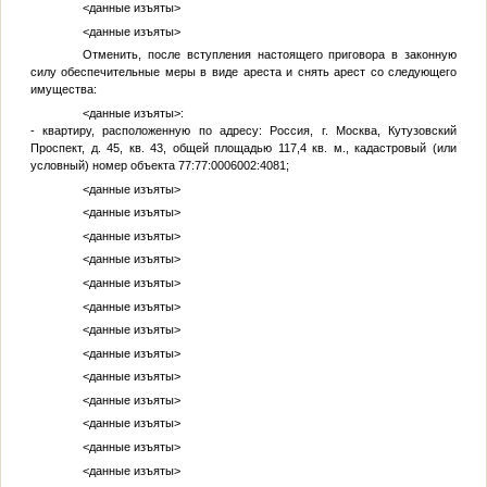
<данные изъяты>
<данные изъяты>
Отменить, после вступления настоящего приговора в законную
силу обеспечительные меры в виде ареста и снять арест со следующего
имущества:
<данные изъяты>
:
- квартиру, расположенную по адресу: Россия, г. Москва, Кутузовский
Проспект, д. 45, кв. 43, общей площадью 117,4 кв. м., кадастровый (или
условный) номер объекта 77:77:0006002:4081;
<данные изъяты>
<данные изъяты>
<данные изъяты>
<данные изъяты>
<данные изъяты>
<данные изъяты>
<данные изъяты>
<данные изъяты>
<данные изъяты>
<данные изъяты>
<данные изъяты>
<данные изъяты>
<данные изъяты>