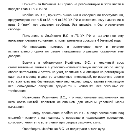
Признать за
Кибицкий А.В
право на реабилитацию в этой части в
порядке главы 18 УПК РФ.
Исайченко В.С.
, признать виновным в совершении преступления,
предусмотренного ч.5 ст.33, ч.4 ст.160 УК РФ и назначить ему наказание в
виде 3 (трех) лет лишения свободы, без штрафа и без ограничения
свободы.
Применить к Исайченко В.С. ст.73 УК РФ и назначенное ему
наказание, считать условным, с испытательным сроком в 4 (четыре) года.
Не приводить приговор в исполнение, если в течение
испытательного срока он своим поведением оправдает оказанное ему
доверие.
Вменить в обязанности Исайченко В.С. в месячный срок
самостоятельно явиться в уголовно-исполнительную инспекцию по месту
своего жительства и встать на учет, являться в инспекцию на регистрацию
один раз в месяц, в дни, установленные инспекцией, не изменять своего
места жительства, без уведомления инспекции, предоставлять в инспекцию
все необходимые сведения, документы и исполнять все законные ее
требования.
Разъяснить Исайченко В.С., что неисполнение возложенных на
него обязанностей, является основанием для отмены условной меры
наказания.
Меру пресечения Исайченко В.С. в виде заключения под
стражей - изменить на подписку о невыезде и надлежащем поведении,
которую отменить по вступлении приговора в законную силу.
Освободить Исайченко В.С. из-под стражи в зале суда.