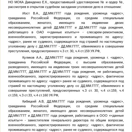
НО МОКА Давиденко Е.К., предоставившей удостоверение
№
и ордер
№
,
рассмотрев в открытом судебном заседании уголовное дело в отношении:
Иост В.А.
,
ДД.ММ.ГГГГ
года рождения, уроженца
<адрес>
,
гражданина Российской Федерации, со средним специальным
образованием, женатого, имеющего на иждивении двоих
несовершеннолетних детей
ДД.ММ.ГГГГ
и
ДД.ММ.ГГГГ
года рождения,
работающего в ОАО «
<данные изъяты>
» - слесарем-ремонтником,
военнообязанного, зарегистрированного и проживающего по адресу:
<адрес>
, ранее не судимого, содержащегося под стражей по настоящему
уголовному делу с
ДД.ММ.ГГГГ
-
ДД.ММ.ГГГГ
, обвиняемого в совершении
преступления, предусмотренного ч.3 ст. 30, ч.4 ст.159 УК РФ,
Куликов А.А.
,
ДД.ММ.ГГГГ
года рождения, уроженца г.
<адрес>
,
гражданина Российской Федерации, с высшим образованием,
разведенного, имеющего на иждивении троих несовершеннолетних детей
ДД.ММ.ГГГГ
,
ДД.ММ.ГГГГ
и
ДД.ММ.ГГГГ
года рождения, не работающего,
военнообязанного, зарегистрированного по адресу:
<адрес>
, фактически
проживающего по адресу:
<адрес>
ранее не судимого, содержащегося под
стражей по настоящему уголовному делу со
ДД.ММ.ГГГГ
, обвиняемого в
совершении преступлений, предусмотренных ч.3 ст. 30, ч.4 ст.159, ч.4
ст.159, ч.3 ст.33, ч.4 ст.160 УК РФ,
Кибицкий А.В
,
ДД.ММ.ГГГГ
года рождения, уроженца
<адрес>
,
гражданина Российской Федерации, со средним специальным
образованием, женатого, имеющего двоих несовершеннолетних детей
ДД.ММ.ГГГГ
и
ДД.ММ.ГГГГ
года рождения, работающего в ООО «
<данные
изъяты>
» - заместителем генерального директора по общим вопросам,
военнообязанного, зарегистрированного по адресу:
<адрес>
, фактически
проживающего по адресу:
<адрес>
, ранее не судимого, содержащегося под