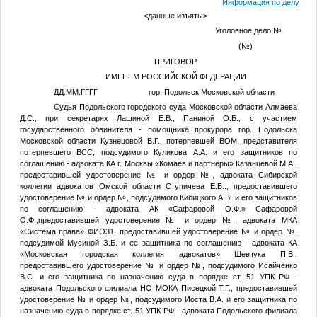
Информация по делу
<данные изъяты>
Уголовное дело
№
(
№
)
ПРИГОВОР
ИМЕНЕМ РОССИЙСКОЙ ФЕДЕРАЦИИ
ДД.ММ.ГГГГ
гор. Подольск Московской области
Судья Подольского городского суда Московской области Алмаева
Д.С., при секретарях Лашиной Е.В., Паниной О.Б., с участием
государственного обвинителя - помощника прокурора гор. Подольска
Московской области Кузнецовой В.Г., потерпевшей
ВОМ
, представителя
потерпевшего
ВСС
, подсудимого Куликова А.А. и его защитников по
соглашению - адвоката КА г. Москвы «Комаев и партнеры» Казанцевой М.А.,
предоставившей удостоверение
№
и ордер
№
, адвоката Сибирской
коллегии адвокатов Омской области Ступичева Е.Б.., предоставившего
удостоверение
№
и ордер
№
, подсудимого Кибицкого А.В. и его защитников
по соглашению - адвоката АК «Сафаровой О.Ф.» Сафаровой
О.Ф.,предоставившей удостоверение
№
и ордер
№
, адвоката МКА
«Система права»
ФИО31
, предоставившей удостоверение
№
и ордер
№
,
подсудимой Мусиной З.Б. и ее защитника по соглашению - адвоката КА
«Московская городская коллегия адвокатов» Шевчука П.В.,
предоставившего удостоверение
№
и ордер
№
, подсудимого Исайченко
В.С. и его защитника по назначению суда в порядке ст. 51 УПК РФ -
адвоката Подольского филиала НО МОКА Писецкой Т.Г., предоставившей
удостоверение
№
и ордер
№
, подсудимого Иоста В.А. и его защитника по
назначению суда в порядке ст. 51 УПК РФ - адвоката Подольского филиала