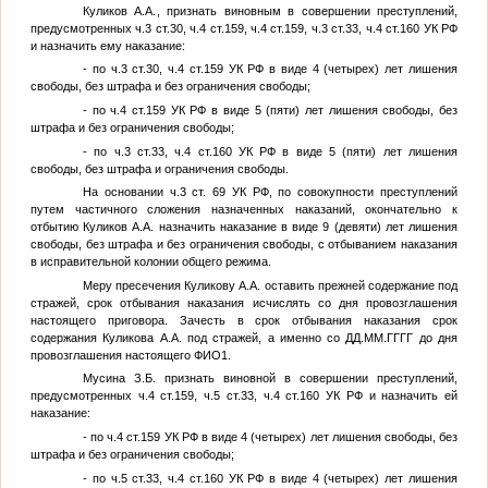
Куликов А.А.
, признать виновным в совершении преступлений,
предусмотренных ч.3 ст.30, ч.4 ст.159, ч.4 ст.159, ч.3 ст.33, ч.4 ст.160 УК РФ
и назначить ему наказание:
- по ч.3 ст.30, ч.4 ст.159 УК РФ в виде 4 (четырех) лет лишения
свободы, без штрафа и без ограничения свободы;
- по ч.4 ст.159 УК РФ в виде 5 (пяти) лет лишения свободы, без
штрафа и без ограничения свободы;
- по ч.3 ст.33, ч.4 ст.160 УК РФ в виде 5 (пяти) лет лишения
свободы, без штрафа и ограничения свободы.
На основании ч.3 ст. 69 УК РФ, по совокупности преступлений
путем частичного сложения назначенных наказаний, окончательно к
отбытию
Куликов А.А.
назначить наказание в виде 9 (девяти) лет лишения
свободы, без штрафа и без ограничения свободы, с отбыванием наказания
в исправительной колонии общего режима.
Меру пресечения Куликову А.А. оставить прежней содержание под
стражей, срок отбывания наказания исчислять со дня провозглашения
настоящего приговора. Зачесть в срок отбывания наказания срок
содержания Куликова А.А. под стражей, а именно со
ДД.ММ.ГГГГ
до дня
провозглашения настоящего
ФИО1
.
Мусина З.Б.
признать виновной в совершении преступлений,
предусмотренных ч.4 ст.159, ч.5 ст.33, ч.4 ст.160 УК РФ и назначить ей
наказание:
- по ч.4 ст.159 УК РФ в виде 4 (четырех) лет лишения свободы, без
штрафа и без ограничения свободы;
- по ч.5 ст.33, ч.4 ст.160 УК РФ в виде 4 (четырех) лет лишения