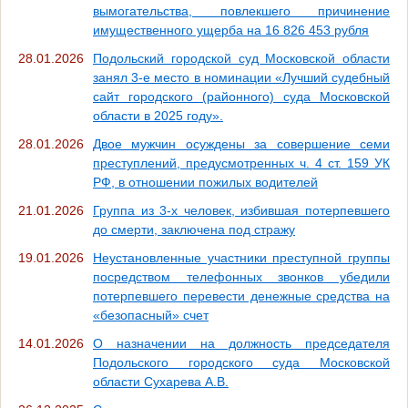
вымогательства, повлекшего причинение
имущественного ущерба на 16 826 453 рубля
28.01.2026
Подольский городской суд Московской области
занял 3-е место в номинации «Лучший судебный
сайт городского (районного) суда Московской
области в 2025 году».
28.01.2026
Двое мужчин осуждены за совершение семи
преступлений, предусмотренных ч. 4 ст. 159 УК
РФ, в отношении пожилых водителей
21.01.2026
Группа из 3-х человек, избившая потерпевшего
до смерти, заключена под стражу
19.01.2026
Неустановленные участники преступной группы
посредством телефонных звонков убедили
потерпевшего перевести денежные средства на
«безопасный» счет
14.01.2026
О назначении на должность председателя
Подольского городского суда Московской
области Сухарева А.В.