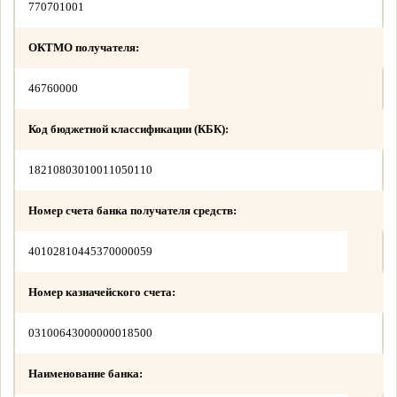
770701001
ОКТМО получателя:
46760000
Код бюджетной классификации (КБК):
18210803010011050110
Номер счета банка получателя средств:
40102810445370000059
Номер казначейского счета:
03100643000000018500
Наименование банка: