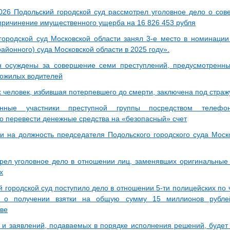
026 Подольский городской суд рассмотрел уголовное дело о сов
причинение имущественного ущерба на 16 826 453 рубля
городской суд Московской области занял 3-е место в номинаци
районного) суда Московской области в 2025 году».
 осуждены за совершение семи преступлений, предусмотренных
ожилых водителей
х человек, избившая потерпевшего до смерти, заключена под страж
енные участники преступной группы посредством телефо
о перевести денежные средства на «безопасный» счет
и на должность председателя Подольского городского суда Моск
рел уголовное дело в отношении лиц, заменявших оригинальны
х
 городской суд поступило дело в отношении 5-ти полицейских по ч.4
о получении взятки на общую сумму 15 миллионов рублей
тве
 и заявлений, подаваемых в порядке исполнения решений, будет