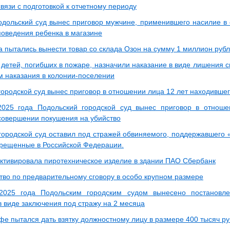
связи с подготовкой к отчетному периоду
одольский суд вынес приговор мужчине, применившего насилие в
поведения ребенка в магазине
а пытались вынести товар со склада Озон на сумму 1 миллион руб
детей, погибших в пожаре, назначили наказание в виде лишения с
м наказания в колонии-поселении
городской суд вынес приговор в отношении лица 12 лет находившег
025 года Подольский городской суд вынес приговор в отноше
совершении покушения на убийство
городской суд оставил под стражей обвиняемого, поддержавшего 
прещенные в Российской Федерации.
активировала пиротехническое изделие в здании ПАО Сбербанк
во по предварительному сговору в особо крупном размере
2025 года Подольским городским судом вынесено постановл
в виде заключения под стражу на 2 месяца
фе пытался дать взятку должностному лицу в размере 400 тысяч р