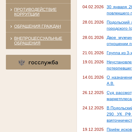
04.02.2026
30 января 2
ПРОТИВОДЕЙСТВИЕ
повлекшего 
КОРРУПЦИИ
28.01.2026
Подольский 
ОБРАЩЕНИЯ ГРАЖДАН
городского (
28.01.2026
Двое мужчин
ВНЕПРОЦЕССУАЛЬНЫЕ
ОБРАЩЕНИЯ
отношении п
21.01.2026
Группа из 3-
19.01.2026
Неустановл
потерпевшег
14.01.2026
О назначени
А.В.
26.12.2025
Суд рассмот
маркетплеса
24.12.2025
В Подольский
290 УК РФ 
взяточничес
19.12.2025
Приём исков