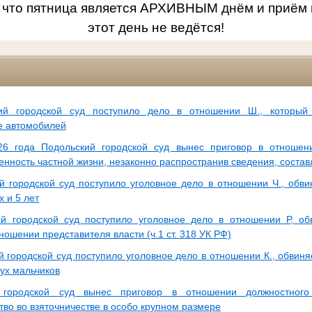
 что пятница является АРХИВНЫМ днём и приём 
этот день не ведётся!
ий городской суд поступило дело в отношении Ш., который
е автомобилей
26 года Подольский городской суд вынес приговор в отношен
енность частной жизни, незаконно распространив сведения, соста
й городской суд поступило уголовное дело в отношении Ч., обви
х и 5 лет
й городской суд поступило уголовное дело в отношении Р, о
ношении представителя власти (ч.1 ст. 318 УК РФ)
й городской суд поступило уголовное дело в отношении К., обвин
ух мальчиков
 городской суд вынес приговор в отношении должностного
тво во взяточничестве в особо крупном размере