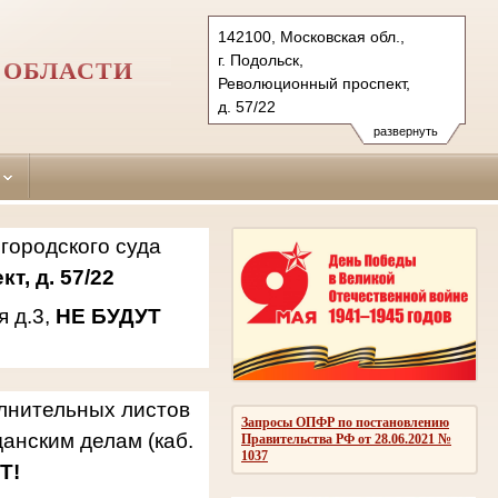
142100, Московская обл.,
г. Подольск,
 ОБЛАСТИ
Революционный проспект,
д. 57/22
142181, г.о. Подольск,
развернуть
мкр. Климовск, ул. Западная,
д.3
Тел.: 8(496)769-69-21, 769-94-
42, 769-94-94
городского суда
podolsky.mo@sudrf.ru
т, д. 57/22
я д.3,
НЕ БУДУТ
олнительных листов
Запросы ОПФР по постановлению
анским делам (каб.
Правительства РФ от 28.06.2021 №
1037
Т!