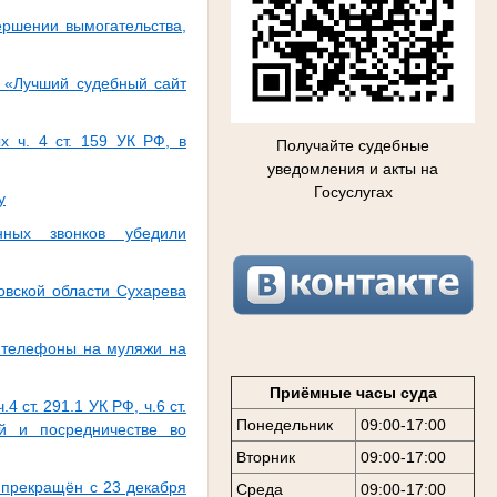
ершении вымогательства,
и «Лучший судебный сайт
 ч. 4 ст. 159 УК РФ, в
Получайте судебные
уведомления и акты на
Госуслугах
у
нных звонков убедили
овской области Сухарева
е телефоны на муляжи на
Приёмные часы суда
 ст. 291.1 УК РФ, ч.6 ст.
Понедельник
09:00-17:00
 и посредничестве во
Вторник
09:00-17:00
 прекращён с 23 декабря
Среда
09:00-17:00