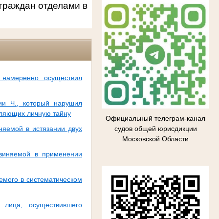
граждан отделами в
 намеренно осуществил
ии Ч., который нарушил
вляющих личную тайну
Официальный телеграм-канал
судов общей юрисдикции
няемой в истязании двух
Московской Области
бвиняемой в применении
яемого в систематическом
 лица, осуществившего